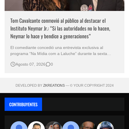
Tom Cavalcante conmovió al público al destacar el
Instituto Neymar Jr.: “Si las autoridades no lo hacen,
Neymar lo hace y bendice a generaciones”
El comediante concedió una entrevista exclusiva al
programa “Na Mídia com a Laluche” durante la sexta
edición de la Subasta del Instituto Neymar Jr., uno de los
Agosto 07, 2026
0
eventos benéficos más importantes de Brasil. En medio del
glamour de la sexta edición de la Subasta del Instituto
Neymar Jr., considerad…
DEVELOPED BY
ZKREATIONS
— © YOUR COPYRIGHT 2024
CONTRIBUYENTES