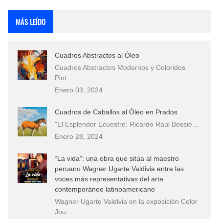
Rostros Bellos, La Perfección del Dibujo A Lápiz, Biryulina Vita
MÁS LEÍDO
Fotos Artísticas de las Actrices de Hollywood Más Bellas del Mundo
Cuadros Abstractos al Óleo
Que significan los cuadros de negras africanas?
Cuadros Abstractos Modernos y Coloridos
Pint…
El mundo del arte en pintura surrealista
Enero 03, 2024
Cuadros de Caballos al Óleo en Prados
"El Esplendor Ecuestre: Ricardo Raúl Bossie…
Enero 28, 2024
“La vida”: una obra que sitúa al maestro
peruano Wagner Ugarte Valdivia entre las
voces más representativas del arte
contemporáneo latinoamericano
Wagner Ugarte Valdivia en la exposición Color
Jou…