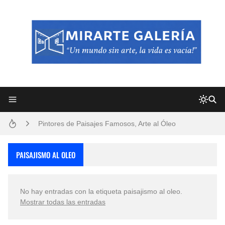
Frutas y Flores Para Colorear Imágenes
Pintores de Paisajes Famosos, Arte al Óleo
Dibujos para Colorear, una Actividad Divertida para Niños y Niñas
PAISAJISMO AL OLEO
Dibujos Fáciles Para Pintar con Acrílico (Minimalismo Artístico)
No hay entradas con la etiqueta
paisajismo al oleo
.
Convocatoria exposición itinerante "SEMILLAS DE ARMONÍA 2025"
Mostrar todas las entradas
San Valentín Dibujos a Lápiz del 14 de Febrero