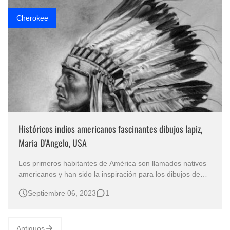
Rostros Bellos, La Perfección del Dibujo A Lápiz, Biryulina Vita
Cherokee
Fotos Artísticas de las Actrices de Hollywood Más Bellas del Mundo
Que significan los cuadros de negras africanas?
El mundo del arte en pintura surrealista
Históricos indios americanos fascinantes dibujos lapiz,
Maria D'Angelo, USA
Los primeros habitantes de América son llamados nativos
americanos y han sido la inspiración para los dibujos de
María D'Angelo Newton pintora y dibujante de Nueva
Septiembre 06, 2023
1
Jersey.
Antiguos