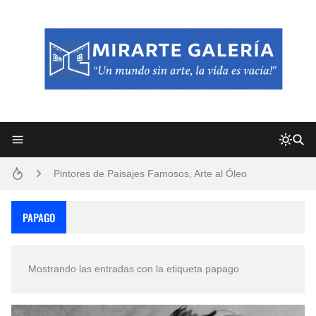
Frutas y Flores Para Colorear Imágenes
Pintores de Paisajes Famosos, Arte al Óleo
Dibujos para Colorear, una Actividad Divertida para Niños y Niñas
PAPAGO
Dibujos Fáciles Para Pintar con Acrílico (Minimalismo Artístico)
Mostrando las entradas con la etiqueta
papago
Convocatoria exposición itinerante "SEMILLAS DE ARMONÍA 2025"
San Valentín Dibujos a Lápiz del 14 de Febrero