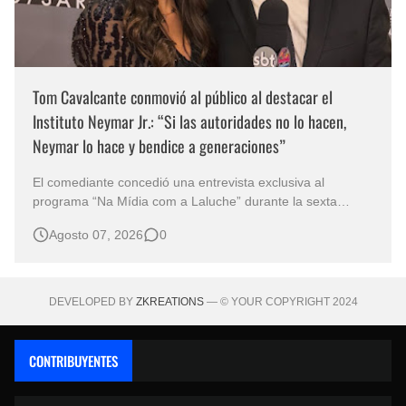
Tom Cavalcante conmovió al público al destacar el
Instituto Neymar Jr.: “Si las autoridades no lo hacen,
Neymar lo hace y bendice a generaciones”
El comediante concedió una entrevista exclusiva al
programa “Na Mídia com a Laluche” durante la sexta
edición de la Subasta del Instituto Neymar Jr., uno de los
Agosto 07, 2026
0
eventos benéficos más importantes de Brasil. En medio del
glamour de la sexta edición de la Subasta del Instituto
Neymar Jr., considerad…
DEVELOPED BY
ZKREATIONS
— © YOUR COPYRIGHT 2024
CONTRIBUYENTES