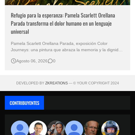
Refugio para la esperanza: Pamela Scarlett Orellana
Parada transforma el dolor humano en un lenguaje
universal
Pamela Scarlett Orellana Parada, exposición Color
Journeys: una pintura que abraza la memoria y la dignidad
La primera mirada basta para comprender que algunas
Agosto 06, 2026
0
obras no necesitan levantar la voz para permanecer en la
memoria. "Refuge in Your Mantle", de la artista Pamela
Scarlett Orella…
DEVELOPED BY
ZKREATIONS
— © YOUR COPYRIGHT 2024
CONTRIBUYENTES