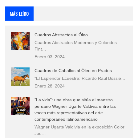
Rostros Bellos, La Perfección del Dibujo A Lápiz, Biryulina Vita
MÁS LEÍDO
Fotos Artísticas de las Actrices de Hollywood Más Bellas del Mundo
Cuadros Abstractos al Óleo
Que significan los cuadros de negras africanas?
Cuadros Abstractos Modernos y Coloridos
Pint…
El mundo del arte en pintura surrealista
Enero 03, 2024
Cuadros de Caballos al Óleo en Prados
"El Esplendor Ecuestre: Ricardo Raúl Bossie…
Enero 28, 2024
“La vida”: una obra que sitúa al maestro
peruano Wagner Ugarte Valdivia entre las
voces más representativas del arte
contemporáneo latinoamericano
Wagner Ugarte Valdivia en la exposición Color
Jou…