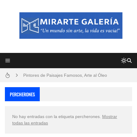
Frutas y Flores Para Colorear Imágenes
Pintores de Paisajes Famosos, Arte al Óleo
Dibujos para Colorear, una Actividad Divertida para Niños y Niñas
PERCHERONES
Dibujos Fáciles Para Pintar con Acrílico (Minimalismo Artístico)
No hay entradas con la etiqueta
percherones
.
Mostrar
Convocatoria exposición itinerante "SEMILLAS DE ARMONÍA 2025"
todas las entradas
San Valentín Dibujos a Lápiz del 14 de Febrero