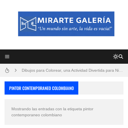
Frutas y Flores Para Colorear Imágenes
Pintores de Paisajes Famosos, Arte al Óleo
Dibujos para Colorear, una Actividad Divertida para Niños y Niñas
Dibujos Fáciles Para Pintar con Acrílico (Minimalismo Artístico)
PINTOR CONTEMPORANEO COLOMBIANO
Convocatoria exposición itinerante "SEMILLAS DE ARMONÍA 2025"
Mostrando las entradas con la etiqueta
pintor
San Valentín Dibujos a Lápiz del 14 de Febrero
contemporaneo colombiano
Rostros Bellos, La Perfección del Dibujo A Lápiz, Biryulina Vita