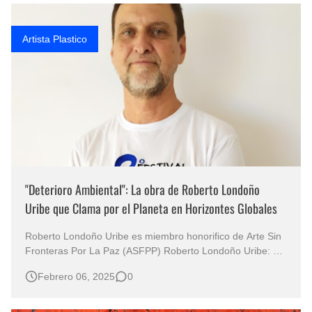
Fotos Artísticas de las Actrices de Hollywood Más Bellas del Mundo
Artista Plastico
Que significan los cuadros de negras africanas?
El mundo del arte en pintura surrealista
"Deterioro Ambiental": La obra de Roberto Londoño
Uribe que Clama por el Planeta en Horizontes Globales
Roberto Londoño Uribe es miembro honorifico de Arte Sin
Fronteras Por La Paz (ASFPP) Roberto Londoño Uribe: Un
Artista que Desafía la Indiferencia en "Horizontes Globales"
Febrero 06, 2025
0
El Arte de Londoño Uribe como Eco de una Crisis
Inminente Roberto Londoño Uribe, artista comprometido
con las pro…