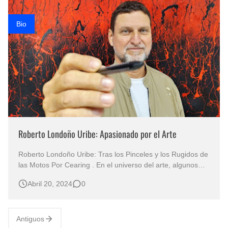
Bio
Roberto Londoño Uribe: Apasionado por el Arte
Roberto Londoño Uribe: Tras los Pinceles y los Rugidos de
las Motos Por Cearing . En el universo del arte, algunos
artistas como Roberto Londoño Uribe destacan no solo por
Abril 20, 2024
0
su destreza técnica, sino también por la profundidad de su
expresión y la pasión que infunden en cada obra.
Antiguos