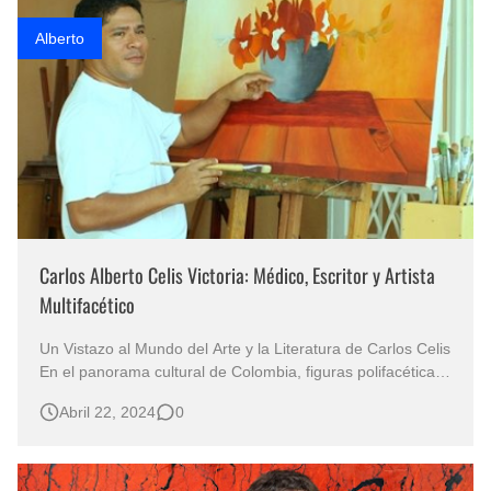
Rostros Bellos, La Perfección del Dibujo A Lápiz, Biryulina Vita
Alberto
Fotos Artísticas de las Actrices de Hollywood Más Bellas del Mundo
Que significan los cuadros de negras africanas?
El mundo del arte en pintura surrealista
Carlos Alberto Celis Victoria: Médico, Escritor y Artista
Multifacético
Un Vistazo al Mundo del Arte y la Literatura de Carlos Celis
En el panorama cultural de Colombia, figuras polifacéticas
emergen, trascendiendo disciplinas y dejando una huella
Abril 22, 2024
0
perdurable en el tejido social. Entre estas figuras destaca
Carlos Alberto Celis Victoria, un opita cuya vida y obra
ab…