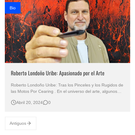
Bio
Roberto Londoño Uribe: Apasionado por el Arte
Roberto Londoño Uribe: Tras los Pinceles y los Rugidos de
las Motos Por Cearing . En el universo del arte, algunos
artistas como Roberto Londoño Uribe destacan no solo por
Abril 20, 2024
0
su destreza técnica, sino también por la profundidad de su
expresión y la pasión que infunden en cada obra.
Antiguos