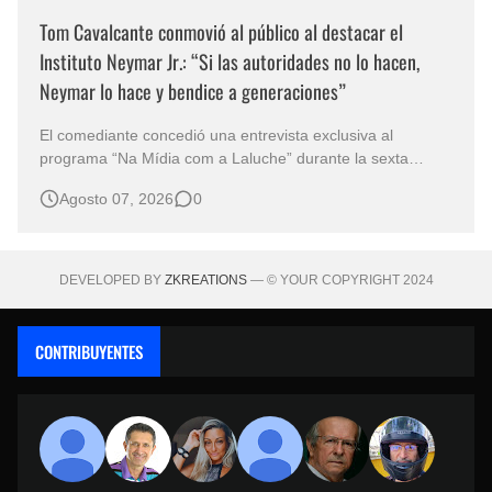
Tom Cavalcante conmovió al público al destacar el
Instituto Neymar Jr.: “Si las autoridades no lo hacen,
Neymar lo hace y bendice a generaciones”
El comediante concedió una entrevista exclusiva al
programa “Na Mídia com a Laluche” durante la sexta
edición de la Subasta del Instituto Neymar Jr., uno de los
Agosto 07, 2026
0
eventos benéficos más importantes de Brasil. En medio del
glamour de la sexta edición de la Subasta del Instituto
Neymar Jr., considerad…
DEVELOPED BY
ZKREATIONS
— © YOUR COPYRIGHT 2024
CONTRIBUYENTES