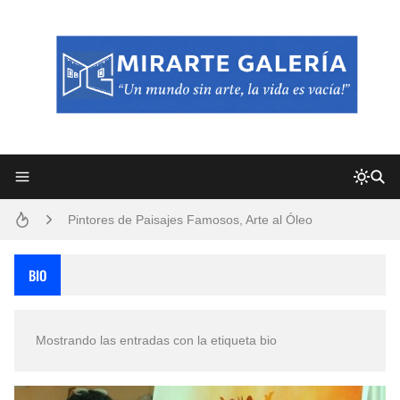
Frutas y Flores Para Colorear Imágenes
Pintores de Paisajes Famosos, Arte al Óleo
Dibujos para Colorear, una Actividad Divertida para Niños y Niñas
BIO
Dibujos Fáciles Para Pintar con Acrílico (Minimalismo Artístico)
Mostrando las entradas con la etiqueta
bio
Convocatoria exposición itinerante "SEMILLAS DE ARMONÍA 2025"
San Valentín Dibujos a Lápiz del 14 de Febrero