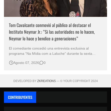
Tom Cavalcante conmovió al público al destacar el
Instituto Neymar Jr.: “Si las autoridades no lo hacen,
Neymar lo hace y bendice a generaciones”
El comediante concedió una entrevista exclusiva al
programa “Na Mídia com a Laluche” durante la sexta
edición de la Subasta del Instituto Neymar Jr., uno de los
Agosto 07, 2026
0
eventos benéficos más importantes de Brasil. En medio del
glamour de la sexta edición de la Subasta del Instituto
Neymar Jr., considerad…
DEVELOPED BY
ZKREATIONS
— © YOUR COPYRIGHT 2024
CONTRIBUYENTES