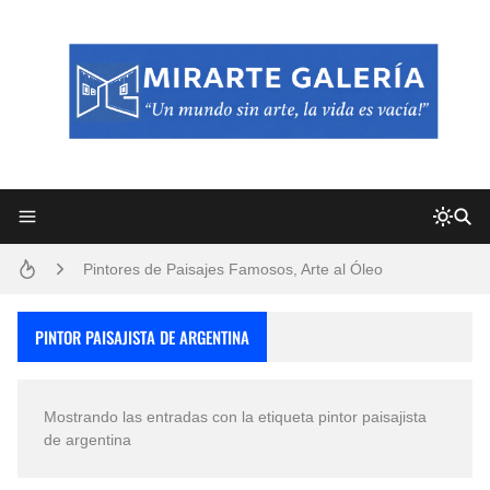
Frutas y Flores Para Colorear Imágenes
Pintores de Paisajes Famosos, Arte al Óleo
Dibujos para Colorear, una Actividad Divertida para Niños y Niñas
PINTOR PAISAJISTA DE ARGENTINA
Dibujos Fáciles Para Pintar con Acrílico (Minimalismo Artístico)
Mostrando las entradas con la etiqueta
pintor paisajista
Convocatoria exposición itinerante "SEMILLAS DE ARMONÍA 2025"
de argentina
San Valentín Dibujos a Lápiz del 14 de Febrero