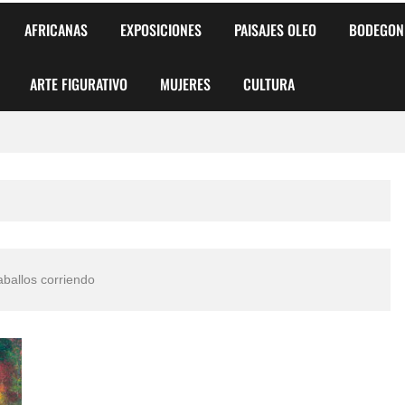
AFRICANAS
EXPOSICIONES
PAISAJES OLEO
BODEGON
ARTE FIGURATIVO
MUJERES
CULTURA
 para Niños y Niñas
alismo Artístico)
AS DE ARMONÍA 2025"
o
aballos corriendo
, Biryulina Vita
 Más Bellas del Mundo
s?