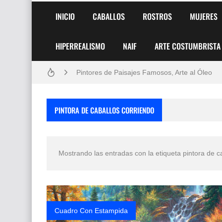
INICIO
CABALLOS
ROSTROS
MUJERES
Frutas y Flores Para Colorear Imágenes
HIPERREALISMO
NAIF
ARTE COSTUMBRISTA
Pintores de Paisajes Famosos, Arte al Óleo
Dibujos para Colorear, una Actividad Divertida
Dibujos Fáciles Para Pintar con Acrílico (Minim
PINTORA DE CABALLOS CORRIENDO
Convocatoria exposición itinerante "SEMILL
San Valentín Dibujos a Lápiz del 14 de Febrer
Mostrando las entradas con la etiqueta
pintora de c
Rostros Bellos, La Perfección del Dibujo A Lápiz
Fotos Artísticas de las Actrices de Hollywood
Que significan los cuadros de negras africana
Cuadro Con Estampida