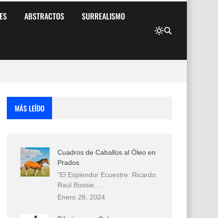
ES
ABSTRACTOS
SURREALISMO
MÁS LEÍDO
Cuadros de Caballos al Óleo en
Prados
"El Esplendor Ecuestre: Ricardo
Raúl Bossie…
Enero 28, 2024