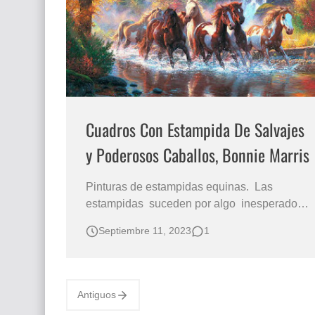
El mundo del arte en pintura surrealista
Cuadros Con Estampida De Salvajes
y Poderosos Caballos, Bonnie Marris
Pinturas de estampidas equinas. Las
estampidas suceden por algo inesperado
que asusta a los animales, en el caso de los
Septiembre 11, 2023
1
caballos pueden alterarse y salir corriendo
salvaje y desorganizadamente, es un
espectáculo hermoso pero suele ser
peligroso. Caballos en estampida en el agua
Antiguos
pintados …