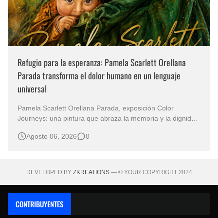
Refugio para la esperanza: Pamela Scarlett Orellana
Parada transforma el dolor humano en un lenguaje
universal
Pamela Scarlett Orellana Parada, exposición Color
Journeys: una pintura que abraza la memoria y la dignidad
La primera mirada basta para comprender que algunas
Agosto 06, 2026
0
obras no necesitan levantar la voz para permanecer en la
memoria. "Refuge in Your Mantle", de la artista Pamela
Scarlett Orella…
DEVELOPED BY
ZKREATIONS
— © YOUR COPYRIGHT 2024
CONTRIBUYENTES