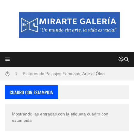
Frutas y Flores Para Colorear Imágenes
Pintores de Paisajes Famosos, Arte al Óleo
Dibujos para Colorear, una Actividad Divertida para Niños y Niñas
CUADRO CON ESTAMPIDA
Dibujos Fáciles Para Pintar con Acrílico (Minimalismo Artístico)
Mostrando las entradas con la etiqueta
cuadro con
Convocatoria exposición itinerante "SEMILLAS DE ARMONÍA 2025"
estampida
San Valentín Dibujos a Lápiz del 14 de Febrero