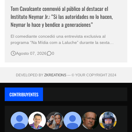
Tom Cavalcante conmovió al público al destacar el
Instituto Neymar Jr.: “Si las autoridades no lo hacen,
Neymar lo hace y bendice a generaciones”
El comediante concedió una entrevista exclusiva al
programa “Na Mídia com a Laluche” durante la sexta
edición de la Subasta del Instituto Neymar Jr., uno de los
Agosto 07, 2026
0
eventos benéficos más importantes de Brasil. En medio del
glamour de la sexta edición de la Subasta del Instituto
Neymar Jr., considerad…
DEVELOPED BY
ZKREATIONS
— © YOUR COPYRIGHT 2024
CONTRIBUYENTES