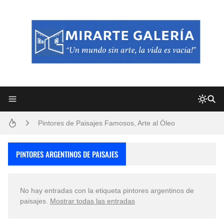
Frutas y Flores Para Colorear Imágenes
Pintores de Paisajes Famosos, Arte al Óleo
Dibujos para Colorear, una Actividad Divertida para Niños y Niñas
PINTORES ARGENTINOS DE PAISAJES
Dibujos Fáciles Para Pintar con Acrílico (Minimalismo Artístico)
No hay entradas con la etiqueta
pintores argentinos de
Convocatoria exposición itinerante "SEMILLAS DE ARMONÍA 2025"
paisajes
.
Mostrar todas las entradas
San Valentín Dibujos a Lápiz del 14 de Febrero