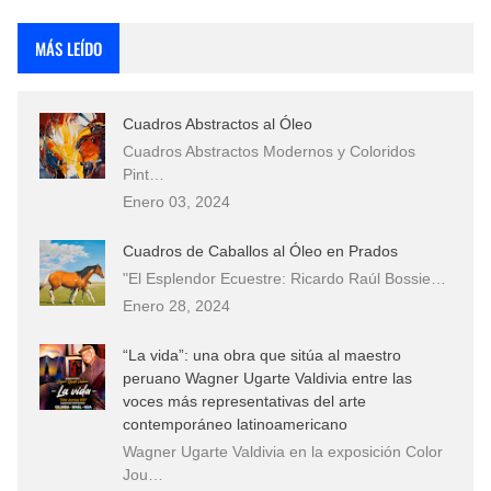
Rostros Bellos, La Perfección del Dibujo A Lápiz, Biryulina Vita
MÁS LEÍDO
Fotos Artísticas de las Actrices de Hollywood Más Bellas del Mundo
Cuadros Abstractos al Óleo
Que significan los cuadros de negras africanas?
Cuadros Abstractos Modernos y Coloridos
Pint…
El mundo del arte en pintura surrealista
Enero 03, 2024
Cuadros de Caballos al Óleo en Prados
"El Esplendor Ecuestre: Ricardo Raúl Bossie…
Enero 28, 2024
“La vida”: una obra que sitúa al maestro
peruano Wagner Ugarte Valdivia entre las
voces más representativas del arte
contemporáneo latinoamericano
Wagner Ugarte Valdivia en la exposición Color
Jou…