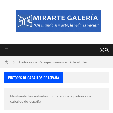
Frutas y Flores Para Colorear Imágenes
Pintores de Paisajes Famosos, Arte al Óleo
Dibujos para Colorear, una Actividad Divertida para Niños y Niñas
PINTORES DE CABALLOS DE ESPAÑA
Dibujos Fáciles Para Pintar con Acrílico (Minimalismo Artístico)
Mostrando las entradas con la etiqueta
pintores de
Convocatoria exposición itinerante "SEMILLAS DE ARMONÍA 2025"
caballos de españa
San Valentín Dibujos a Lápiz del 14 de Febrero