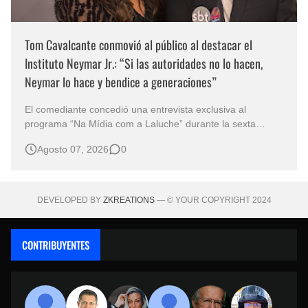
Tom Cavalcante conmovió al público al destacar el
Instituto Neymar Jr.: “Si las autoridades no lo hacen,
Neymar lo hace y bendice a generaciones”
El comediante concedió una entrevista exclusiva al
programa “Na Mídia com a Laluche” durante la sexta
edición de la Subasta del Instituto Neymar Jr., uno de los
Agosto 07, 2026
0
eventos benéficos más importantes de Brasil. En medio del
glamour de la sexta edición de la Subasta del Instituto
Neymar Jr., considerad…
DEVELOPED BY
ZKREATIONS
— © YOUR COPYRIGHT 2024
CONTRIBUYENTES