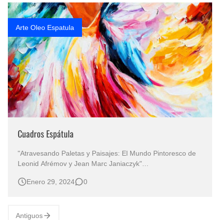
Rostros Bellos, La Perfección del Dibujo A Lápiz, Biryulina Vita
Arte Oleo Espatula
Fotos Artísticas de las Actrices de Hollywood Más Bellas del Mundo
Que significan los cuadros de negras africanas?
El mundo del arte en pintura surrealista
Cuadros Espátula
"Atravesando Paletas y Paisajes: El Mundo Pintoresco de
Leonid Afrémov y Jean Marc Janiaczyk"
CUADROS ESPÁTULA Pintura Figurativa en Espátula Arte
Enero 29, 2024
0
Figurativo "Una Inmersión Profunda en los Colores
Vibrantes y las Pinturas Evocativas de Dos Maestros
Contemporáneos de la Espátula&q…
Antiguos