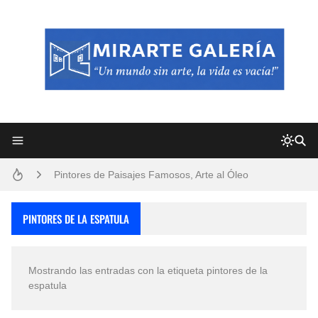
Frutas y Flores Para Colorear Imágenes
Pintores de Paisajes Famosos, Arte al Óleo
Dibujos para Colorear, una Actividad Divertida para Niños y Niñas
PINTORES DE LA ESPATULA
Dibujos Fáciles Para Pintar con Acrílico (Minimalismo Artístico)
Mostrando las entradas con la etiqueta
pintores de la
Convocatoria exposición itinerante "SEMILLAS DE ARMONÍA 2025"
espatula
San Valentín Dibujos a Lápiz del 14 de Febrero