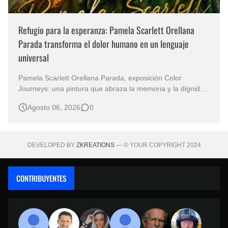
Refugio para la esperanza: Pamela Scarlett Orellana
Parada transforma el dolor humano en un lenguaje
universal
Pamela Scarlett Orellana Parada, exposición Color
Journeys: una pintura que abraza la memoria y la dignidad
La primera mirada basta para comprender que algunas
Agosto 06, 2026
0
obras no necesitan levantar la voz para permanecer en la
memoria. "Refuge in Your Mantle", de la artista Pamela
Scarlett Orella…
DEVELOPED BY
ZKREATIONS
— © YOUR COPYRIGHT 2024
CONTRIBUYENTES