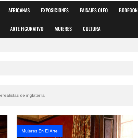
AFRICANAS
EXPOSICIONES
PAISAJES OLEO
BODEGON
ARTE FIGURATIVO
MUJERES
CULTURA
 para Niños y Niñas
alismo Artístico)
AS DE ARMONÍA 2025"
rrealistas de inglaterra
o
, Biryulina Vita
 Más Bellas del Mundo
Mujeres En El Arte