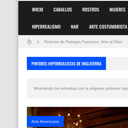
INICIO
CABALLOS
ROSTROS
MUJERES
HIPERREALISMO
NAIF
ARTE COSTUMBRISTA
Frutas y Flores Para Colorear Imágenes
Pintores de Paisajes Famosos, Arte al Óleo
Dibujos para Colorear, una Actividad Divertida
PINTORES HIPERREALISTAS DE INGLATERRA
Dibujos Fáciles Para Pintar con Acrílico (Minim
Convocatoria exposición itinerante "SEMILL
Mostrando las entradas con la etiqueta
pintores hipe
San Valentín Dibujos a Lápiz del 14 de Febrer
Rostros Bellos, La Perfección del Dibujo A Lápiz
Fotos Artísticas de las Actrices de Hollywood
Arte Americano