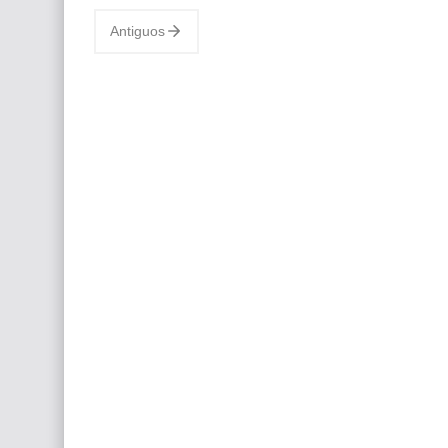
ob…
Antiguos