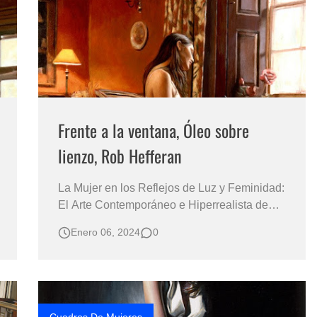
s?
Frente a la ventana, Óleo sobre
lienzo, Rob Hefferan
La Mujer en los Reflejos de Luz y Feminidad:
El Arte Contemporáneo e Hiperrealista de
Rob Hefferan Una Exploración en
Enero 06, 2024
0
Profundidad de la Psicología Femenina a
Través de la Luz y los Retratos de Ventanas
en la Obra de Hefferan Rob Hefferan, un
renombrado pintor inglés, se ha establecido
como un mae…