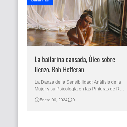
Bailarinas
La bailarina cansada, Óleo sobre
lienzo, Rob Hefferan
La Danza de la Sensibilidad: Análisis de la
Mujer y su Psicología en las Pinturas de Rob
Hefferan Explorando el Arte Hiperrealista de
Enero 06, 2024
0
Hefferan y su Impacto en la Representación
Femenina en la Sociedad Contemporánea
Te puede interesar: Mujeres bailarinas
africanas, Augusta Asberry, CA. USA La