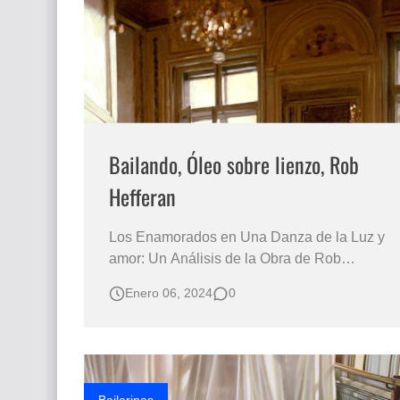
Que significan los cuadros de negras africana
El mundo del arte en pintura surrealista
Bailando, Óleo sobre lienzo, Rob
Hefferan
Los Enamorados en Una Danza de la Luz y
amor: Un Análisis de la Obra de Rob
Hefferan El Baile de la Mujer: Simbolismo y
Enero 06, 2024
0
Feminidad en la Pintura de Rob Hefferan
Rob Hefferan, un pintor conocido por su
habilidad para capturar la delicadeza y la
exquisita feminidad en sus obras, nos
presenta una vez…