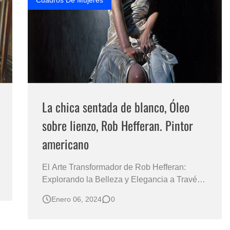
Cuadros De Mujeres
La chica sentada de blanco, Óleo
sobre lienzo, Rob Hefferan. Pintor
americano
El Arte Transformador de Rob Hefferan:
Explorando la Belleza y Elegancia a Través
de la La Mujer Caucásica Descubre el
Enero 06, 2024
0
Mundo Inigualable de Realismo y Emoción
en las Pinturas Femeninas de Este
Reconocido Artista Figurativo Rob Hefferan,