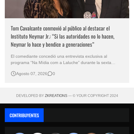
Tom Cavalcante conmovió al público al destacar el
Instituto Neymar Jr.: “Si las autoridades no lo hacen,
Neymar lo hace y bendice a generaciones”
El comediante concedió una entrevista exclusiva al
programa “Na Mídia com a Laluche” durante la sexta
edición de la Subasta del Instituto Neymar Jr., uno de los
Agosto 07, 2026
0
eventos benéficos más importantes de Brasil. En medio del
glamour de la sexta edición de la Subasta del Instituto
Neymar Jr., considerad…
DEVELOPED BY
ZKREATIONS
— © YOUR COPYRIGHT 2024
CONTRIBUYENTES