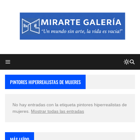
PINTORES HIPERREALISTAS DE MUJERES
No hay entradas con la etiqueta
pintores hiperrealistas de
mujeres
.
Mostrar todas las entradas
MÁS LEÍDO