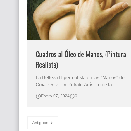
Que significan los cuadros de negras africana
El mundo del arte en pintura surrealista
Cuadros al Óleo de Manos, (Pintura
Realista)
La Belleza Hiperrealista en las "Manos" de
Omar Ortiz: Un Retrato Artístico de la
Humanidad Omar Ortiz (Guadalajara –
Enero 07, 2024
0
México) Pinturas Artísticas de Manos
Femeninas al Óleo Sobre Lienzo Cuadros de
Manos Realismo máximo en la Pintura
Contemporánea EXTREMIDADES
Antiguos
HUMANAS / MANOS DE …