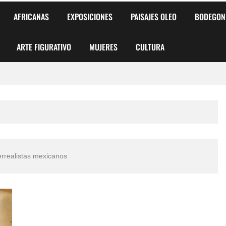
AFRICANAS
EXPOSICIONES
PAISAJES OLEO
BODEGON
ARTE FIGURATIVO
MUJERES
CULTURA
 para Niños y Niñas
alismo Artístico)
AS DE ARMONÍA 2025"
errealistas mexicanos
o
, Biryulina Vita
 Más Bellas del Mundo