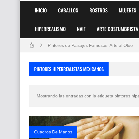
INICIO
CABALLOS
ROSTROS
MUJERES
HIPERREALISMO
NAIF
ARTE COSTUMBRISTA
Frutas y Flores Para Colorear Imágenes
Pintores de Paisajes Famosos, Arte al Óleo
Dibujos para Colorear, una Actividad Divertida
PINTORES HIPERREALISTAS MEXICANOS
Dibujos Fáciles Para Pintar con Acrílico (Minim
Convocatoria exposición itinerante "SEMILL
Mostrando las entradas con la etiqueta
pintores hip
San Valentín Dibujos a Lápiz del 14 de Febrer
Rostros Bellos, La Perfección del Dibujo A Lápiz
Fotos Artísticas de las Actrices de Hollywood
Cuadros De Manos