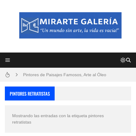
Frutas y Flores Para Colorear Imágenes
Pintores de Paisajes Famosos, Arte al Óleo
Dibujos para Colorear, una Actividad Divertida para Niños y Niñas
PINTORES RETRATISTAS
Dibujos Fáciles Para Pintar con Acrílico (Minimalismo Artístico)
Mostrando las entradas con la etiqueta
pintores
Convocatoria exposición itinerante "SEMILLAS DE ARMONÍA 2025"
retratistas
San Valentín Dibujos a Lápiz del 14 de Febrero