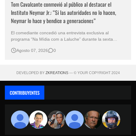
Tom Cavalcante conmovió al público al destacar el
Instituto Neymar Jr.: “Si las autoridades no lo hacen,
Neymar lo hace y bendice a generaciones”
El comediante concedió una entrevista exclusiva al
programa “Na Mídia com a Laluche” durante la sexta
edición de la Subasta del Instituto Neymar Jr., uno de los
Agosto 07, 2026
0
eventos benéficos más importantes de Brasil. En medio del
glamour de la sexta edición de la Subasta del Instituto
Neymar Jr., considerad…
DEVELOPED BY
ZKREATIONS
— © YOUR COPYRIGHT 2024
CONTRIBUYENTES