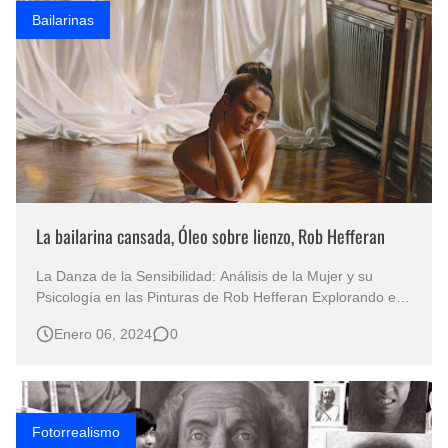
Bailarinas
La bailarina cansada, Óleo sobre lienzo, Rob Hefferan
La Danza de la Sensibilidad: Análisis de la Mujer y su
Psicología en las Pinturas de Rob Hefferan Explorando el
Arte Hiperrealista de Hefferan y su Impacto en la
Enero 06, 2024
0
Representación Femenina en la Sociedad Contemporánea
Te puede interesar: Mujeres bailarinas africanas, Augusta
Asberry, CA. USA La ob…
Fotorrealismo