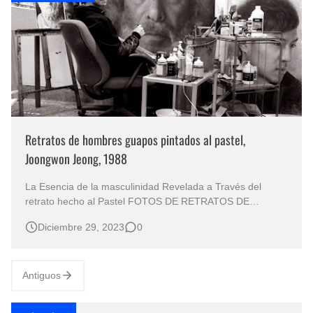
Retratos de hombres guapos pintados al pastel,
Joongwon Jeong, 1988
La Esencia de la masculinidad Revelada a Través del
retrato hecho al Pastel FOTOS DE RETRATOS DE
HOMBRES PINTADOS CON LA TECNICA DEL PASTEL
Diciembre 29, 2023
0
Rostros de Hombres Arte del Pastel Sobre Papel Pintor
Retratista: Joongwon Jeong, 1988, (Corea del Sur) Pintura
Hiperrealista de Rostros Masculinos …
Antiguos