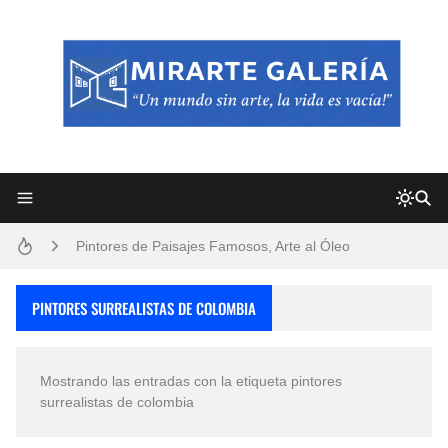
Frutas y Flores Para Colorear Imágenes
Pintores de Paisajes Famosos, Arte al Óleo
Dibujos para Colorear, una Actividad Divertida para Niños y Niñas
PINTORES SURREALISTAS DE COLOMBIA
Dibujos Fáciles Para Pintar con Acrílico (Minimalismo Artístico)
Mostrando las entradas con la etiqueta
pintores
Convocatoria exposición itinerante "SEMILLAS DE ARMONÍA 2025"
surrealistas de colombia
San Valentín Dibujos a Lápiz del 14 de Febrero