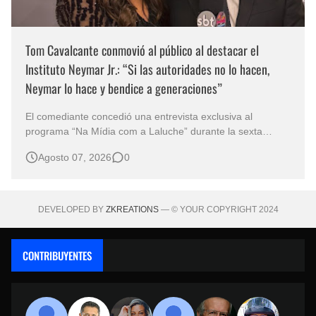
Tom Cavalcante conmovió al público al destacar el
Instituto Neymar Jr.: “Si las autoridades no lo hacen,
Neymar lo hace y bendice a generaciones”
El comediante concedió una entrevista exclusiva al
programa “Na Mídia com a Laluche” durante la sexta
edición de la Subasta del Instituto Neymar Jr., uno de los
Agosto 07, 2026
0
eventos benéficos más importantes de Brasil. En medio del
glamour de la sexta edición de la Subasta del Instituto
Neymar Jr., considerad…
DEVELOPED BY
ZKREATIONS
— © YOUR COPYRIGHT 2024
CONTRIBUYENTES