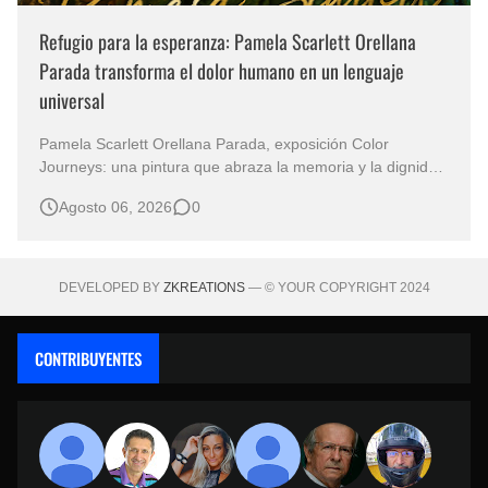
Refugio para la esperanza: Pamela Scarlett Orellana
Parada transforma el dolor humano en un lenguaje
universal
Pamela Scarlett Orellana Parada, exposición Color
Journeys: una pintura que abraza la memoria y la dignidad
La primera mirada basta para comprender que algunas
Agosto 06, 2026
0
obras no necesitan levantar la voz para permanecer en la
memoria. "Refuge in Your Mantle", de la artista Pamela
Scarlett Orella…
DEVELOPED BY
ZKREATIONS
— © YOUR COPYRIGHT 2024
CONTRIBUYENTES