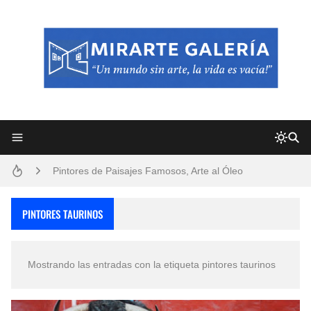
Frutas y Flores Para Colorear Imágenes
Pintores de Paisajes Famosos, Arte al Óleo
Dibujos para Colorear, una Actividad Divertida para Niños y Niñas
PINTORES TAURINOS
Dibujos Fáciles Para Pintar con Acrílico (Minimalismo Artístico)
Mostrando las entradas con la etiqueta
pintores taurinos
Convocatoria exposición itinerante "SEMILLAS DE ARMONÍA 2025"
San Valentín Dibujos a Lápiz del 14 de Febrero