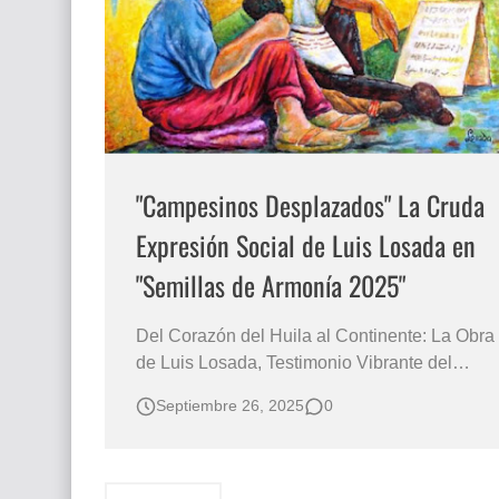
Que significan los cuadros de negras africana
El mundo del arte en pintura surrealista
"Campesinos Desplazados" La Cruda
Expresión Social de Luis Losada en
"Semillas de Armonía 2025"
Del Corazón del Huila al Continente: La Obra
de Luis Losada, Testimonio Vibrante del
Drama Social Latinoamericano Luis Losada,
Septiembre 26, 2025
0
-Campesinos desplazados a la ciudad-,
Colombia El Expresionismo Figurativo de
Luis Losada: Color y Denuncia en "El Color
que nos Une", Un Diálogo de Latinoaméri…