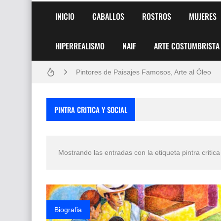
INICIO
CABALLOS
ROSTROS
MUJERES
HIPERREALISMO
NAIF
ARTE COSTUMBRISTA
Frutas y Flores Para Colorear Imágenes
Pintores de Paisajes Famosos, Arte al Óleo
Dibujos para Colorear, una Actividad Divertida
PINTRA CRITICA Y SOCIAL
Dibujos Fáciles Para Pintar con Acrílico (Minim
Convocatoria exposición itinerante "SEMILL
Mostrando las entradas con la etiqueta
pintra critica
San Valentín Dibujos a Lápiz del 14 de Febrer
Rostros Bellos, La Perfección del Dibujo A Lápiz
Fotos Artísticas de las Actrices de Hollywood
Biografia