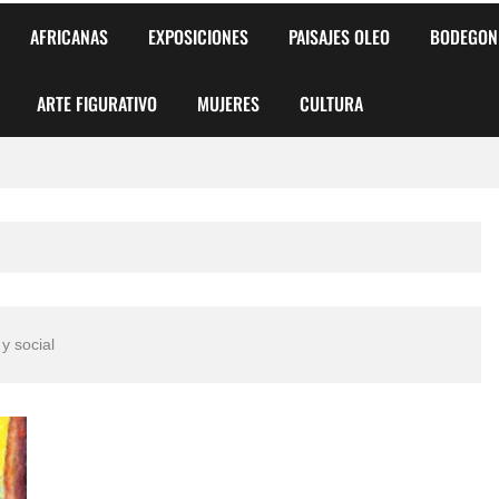
AFRICANAS
EXPOSICIONES
PAISAJES OLEO
BODEGON
ARTE FIGURATIVO
MUJERES
CULTURA
 para Niños y Niñas
alismo Artístico)
AS DE ARMONÍA 2025"
 y social
o
, Biryulina Vita
 Más Bellas del Mundo