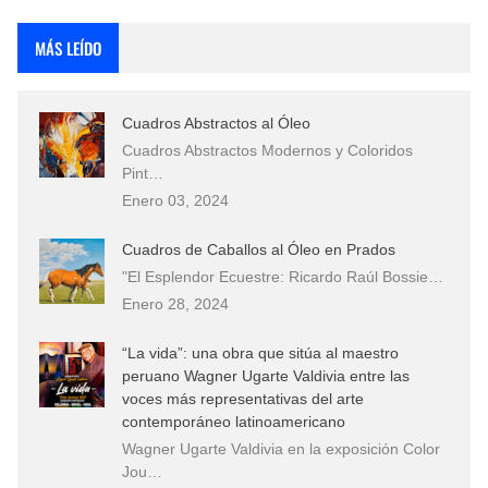
Rostros Bellos, La Perfección del Dibujo A Lápiz, Biryulina Vita
MÁS LEÍDO
Fotos Artísticas de las Actrices de Hollywood Más Bellas del Mundo
Cuadros Abstractos al Óleo
Que significan los cuadros de negras africanas?
Cuadros Abstractos Modernos y Coloridos
Pint…
El mundo del arte en pintura surrealista
Enero 03, 2024
Cuadros de Caballos al Óleo en Prados
"El Esplendor Ecuestre: Ricardo Raúl Bossie…
Enero 28, 2024
“La vida”: una obra que sitúa al maestro
peruano Wagner Ugarte Valdivia entre las
voces más representativas del arte
contemporáneo latinoamericano
Wagner Ugarte Valdivia en la exposición Color
Jou…