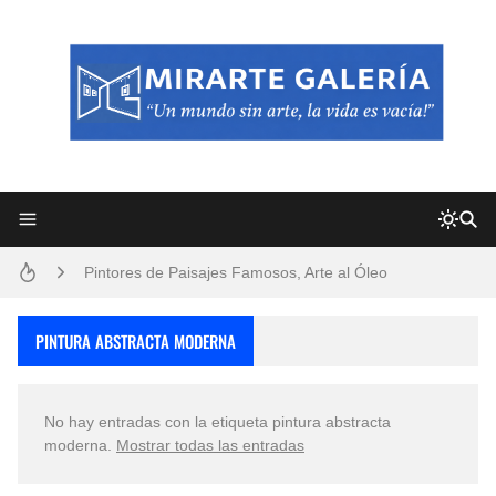
Frutas y Flores Para Colorear Imágenes
Pintores de Paisajes Famosos, Arte al Óleo
Dibujos para Colorear, una Actividad Divertida para Niños y Niñas
PINTURA ABSTRACTA MODERNA
Dibujos Fáciles Para Pintar con Acrílico (Minimalismo Artístico)
No hay entradas con la etiqueta
pintura abstracta
Convocatoria exposición itinerante "SEMILLAS DE ARMONÍA 2025"
moderna
.
Mostrar todas las entradas
San Valentín Dibujos a Lápiz del 14 de Febrero