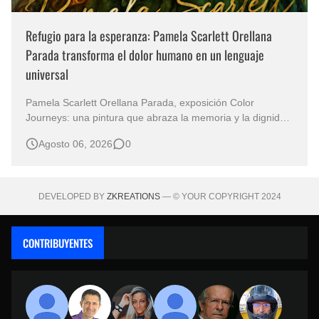
Refugio para la esperanza: Pamela Scarlett Orellana
Parada transforma el dolor humano en un lenguaje
universal
Pamela Scarlett Orellana Parada, exposición Color
Journeys: una pintura que abraza la memoria y la dignidad
La primera mirada basta para comprender que algunas
Agosto 06, 2026
0
obras no necesitan levantar la voz para permanecer en la
memoria. "Refuge in Your Mantle", de la artista Pamela
Scarlett Orella…
DEVELOPED BY
ZKREATIONS
— © YOUR COPYRIGHT 2024
CONTRIBUYENTES