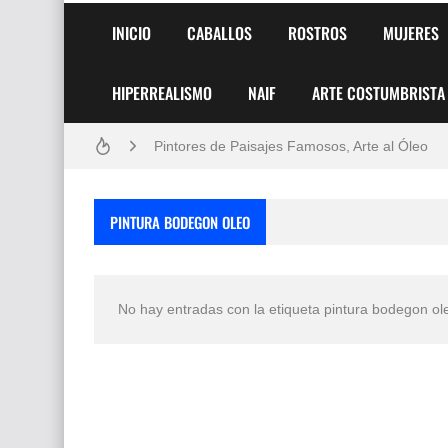
INICIO
CABALLOS
ROSTROS
MUJERES
HIPERREALISMO
NAIF
ARTE COSTUMBRISTA
Frutas y Flores Para Colorear Imágenes
Pintores de Paisajes Famosos, Arte al Óleo
Dibujos para Colorear, una Actividad Divertida
PINTURA BODEGON OLEO
Dibujos Fáciles Para Pintar con Acrílico (Minim
Convocatoria exposición itinerante "SEMILL
No hay entradas con la etiqueta
pintura bodegon ol
San Valentín Dibujos a Lápiz del 14 de Febrer
Rostros Bellos, La Perfección del Dibujo A Lápiz
Fotos Artísticas de las Actrices de Hollywood