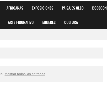
AFRICANAS
EXPOSICIONES
PAISAJES OLEO
BODEGON
ARTE FIGURATIVO
MUJERES
CULTURA
 para Niños y Niñas
alismo Artístico)
AS DE ARMONÍA 2025"
eo
.
Mostrar todas las entradas
o
, Biryulina Vita
 Más Bellas del Mundo