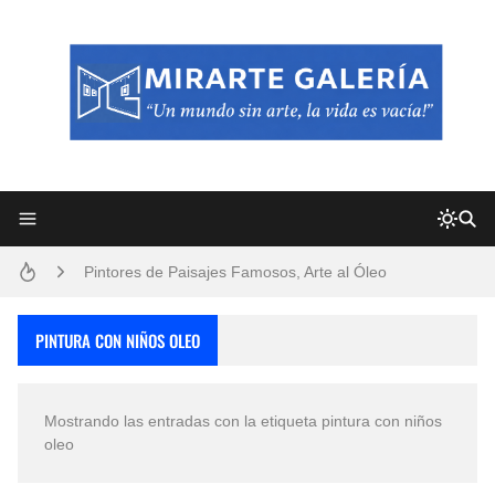
Frutas y Flores Para Colorear Imágenes
Pintores de Paisajes Famosos, Arte al Óleo
Dibujos para Colorear, una Actividad Divertida para Niños y Niñas
PINTURA CON NIÑOS OLEO
Dibujos Fáciles Para Pintar con Acrílico (Minimalismo Artístico)
Mostrando las entradas con la etiqueta
pintura con niños
Convocatoria exposición itinerante "SEMILLAS DE ARMONÍA 2025"
oleo
San Valentín Dibujos a Lápiz del 14 de Febrero