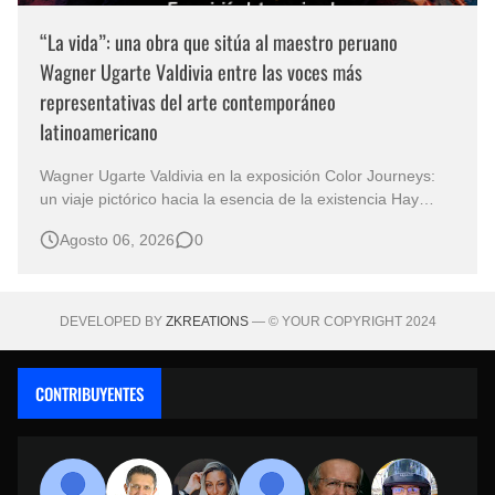
“La vida”: una obra que sitúa al maestro peruano
Wagner Ugarte Valdivia entre las voces más
representativas del arte contemporáneo
latinoamericano
Wagner Ugarte Valdivia en la exposición Color Journeys:
un viaje pictórico hacia la esencia de la existencia Hay
obras que no buscan describir el mundo, sino iluminar
Agosto 06, 2026
0
aquello que permanece oculto en la conciencia humana.
Esa es la primera sensación que despierta "La vida" , una
creación…
DEVELOPED BY
ZKREATIONS
— © YOUR COPYRIGHT 2024
CONTRIBUYENTES