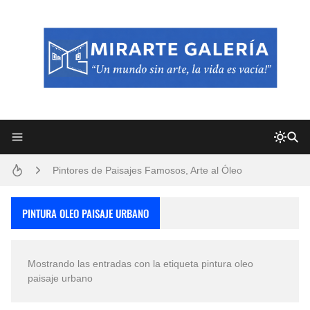
Frutas y Flores Para Colorear Imágenes
Pintores de Paisajes Famosos, Arte al Óleo
Dibujos para Colorear, una Actividad Divertida para Niños y Niñas
PINTURA OLEO PAISAJE URBANO
Dibujos Fáciles Para Pintar con Acrílico (Minimalismo Artístico)
Mostrando las entradas con la etiqueta
pintura oleo
Convocatoria exposición itinerante "SEMILLAS DE ARMONÍA 2025"
paisaje urbano
San Valentín Dibujos a Lápiz del 14 de Febrero