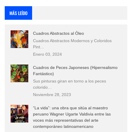
Rostros Bellos, La Perfección del Dibujo A Lápiz, Biryulina Vita
MÁS LEÍDO
Fotos Artísticas de las Actrices de Hollywood Más Bellas del Mundo
Cuadros Abstractos al Óleo
Que significan los cuadros de negras africanas?
Cuadros Abstractos Modernos y Coloridos
Pint…
El mundo del arte en pintura surrealista
Enero 03, 2024
Cuadros de Peces Japoneses (Hiperrealismo
Fantástico)
Sus pinturas giran en torno a los peces
colorido…
Noviembre 28, 2023
“La vida”: una obra que sitúa al maestro
peruano Wagner Ugarte Valdivia entre las
voces más representativas del arte
contemporáneo latinoamericano