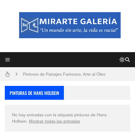
Frutas y Flores Para Colorear Imágenes
Pintores de Paisajes Famosos, Arte al Óleo
Dibujos para Colorear, una Actividad Divertida para Niños y Niñas
PINTURAS DE HANS HOLBEIN
Dibujos Fáciles Para Pintar con Acrílico (Minimalismo Artístico)
No hay entradas con la etiqueta
pinturas de Hans
Convocatoria exposición itinerante "SEMILLAS DE ARMONÍA 2025"
Holbein
.
Mostrar todas las entradas
San Valentín Dibujos a Lápiz del 14 de Febrero