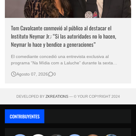
Tom Cavalcante conmovió al público al destacar el
Instituto Neymar Jr.: “Si las autoridades no lo hacen,
Neymar lo hace y bendice a generaciones”
El comediante concedió una entrevista exclusiva al
programa “Na Mídia com a Laluche” durante la sexta
edición de la Subasta del Instituto Neymar Jr., uno de los
Agosto 07, 2026
0
eventos benéficos más importantes de Brasil. En medio del
glamour de la sexta edición de la Subasta del Instituto
Neymar Jr., considerad…
DEVELOPED BY
ZKREATIONS
— © YOUR COPYRIGHT 2024
CONTRIBUYENTES