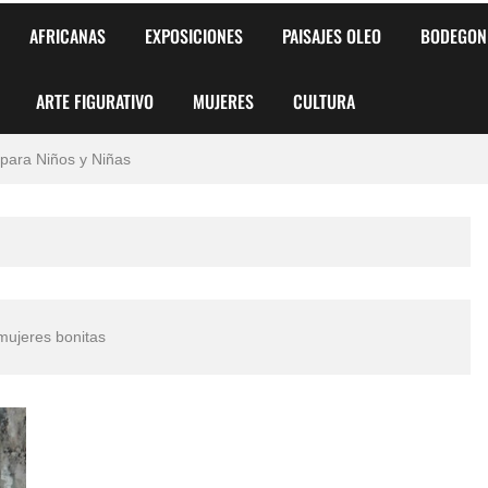
AFRICANAS
EXPOSICIONES
PAISAJES OLEO
BODEGON
ARTE FIGURATIVO
MUJERES
CULTURA
 para Niños y Niñas
alismo Artístico)
AS DE ARMONÍA 2025"
o
mujeres bonitas
, Biryulina Vita
 Más Bellas del Mundo
s?