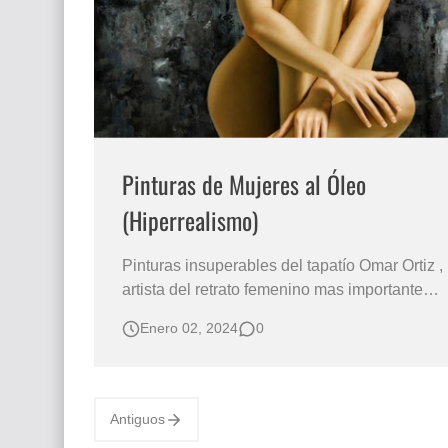
El mundo del arte en pintura surrealista
Pinturas de Mujeres al Óleo
(Hiperrealismo)
Pinturas insuperables del tapatío Omar Ortiz ,
artista del retrato femenino mas importante
en el arte contemporáneo de México
Enero 02, 2024
0
GALERÍA DE IMÁGENES DE MUJERES
PINTADAS AL OLEO Artista Categoría
Dorada: Omar Ortíz Pintor de Mujeres
(México) Realismo en Cuadros de Mujeres,
Antiguos
Pintura al Óleo S…