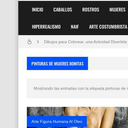
INICIO
CABALLOS
ROSTROS
MUJERES
Frutas y Flores Para Colorear Imágenes
HIPERREALISMO
NAIF
ARTE COSTUMBRISTA
Pintores de Paisajes Famosos, Arte al Óleo
Dibujos para Colorear, una Actividad Divertida
Dibujos Fáciles Para Pintar con Acrílico (Minim
PINTURAS DE MUJERES BONITAS
Convocatoria exposición itinerante "SEMILL
San Valentín Dibujos a Lápiz del 14 de Febrer
Mostrando las entradas con la etiqueta
pinturas de 
Rostros Bellos, La Perfección del Dibujo A Lápiz
Fotos Artísticas de las Actrices de Hollywood
Que significan los cuadros de negras africana
Arte Figura Humana Al Oleo