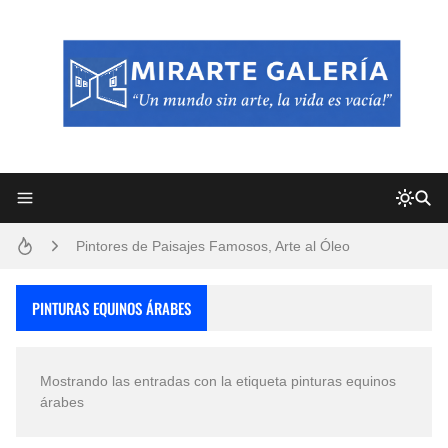
Frutas y Flores Para Colorear Imágenes
Pintores de Paisajes Famosos, Arte al Óleo
Dibujos para Colorear, una Actividad Divertida para Niños y Niñas
PINTURAS EQUINOS ÁRABES
Dibujos Fáciles Para Pintar con Acrílico (Minimalismo Artístico)
Mostrando las entradas con la etiqueta
pinturas equinos
Convocatoria exposición itinerante "SEMILLAS DE ARMONÍA 2025"
árabes
San Valentín Dibujos a Lápiz del 14 de Febrero