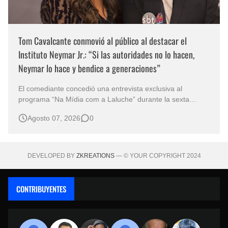
Tom Cavalcante conmovió al público al destacar el
Instituto Neymar Jr.: “Si las autoridades no lo hacen,
Neymar lo hace y bendice a generaciones”
El comediante concedió una entrevista exclusiva al
programa “Na Mídia com a Laluche” durante la sexta
edición de la Subasta del Instituto Neymar Jr., uno de los
Agosto 07, 2026
0
eventos benéficos más importantes de Brasil. En medio del
glamour de la sexta edición de la Subasta del Instituto
Neymar Jr., considerad…
DEVELOPED BY
ZKREATIONS
— © YOUR COPYRIGHT 2024
CONTRIBUYENTES