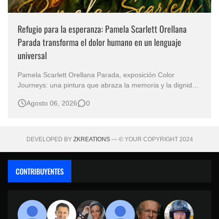
Refugio para la esperanza: Pamela Scarlett Orellana
Parada transforma el dolor humano en un lenguaje
universal
Pamela Scarlett Orellana Parada, exposición Color
Journeys: una pintura que abraza la memoria y la dignidad
La primera mirada basta para comprender que algunas
Agosto 06, 2026
0
obras no necesitan levantar la voz para permanecer en la
memoria. "Refuge in Your Mantle", de la artista Pamela
Scarlett Orella…
DEVELOPED BY
ZKREATIONS
— © YOUR COPYRIGHT 2024
CONTRIBUYENTES