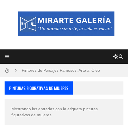
Frutas y Flores Para Colorear Imágenes
Pintores de Paisajes Famosos, Arte al Óleo
Dibujos para Colorear, una Actividad Divertida para Niños y Niñas
PINTURAS FIGURATIVAS DE MUJERES
Dibujos Fáciles Para Pintar con Acrílico (Minimalismo Artístico)
Mostrando las entradas con la etiqueta
pinturas
Convocatoria exposición itinerante "SEMILLAS DE ARMONÍA 2025"
figurativas de mujeres
San Valentín Dibujos a Lápiz del 14 de Febrero