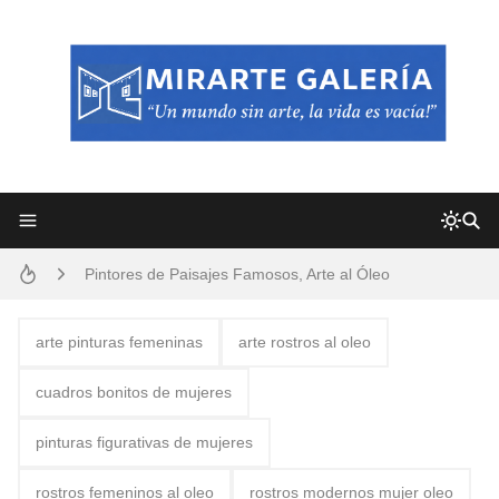
Frutas y Flores Para Colorear Imágenes
Pintores de Paisajes Famosos, Arte al Óleo
Dibujos para Colorear, una Actividad Divertida para Niños y Niñas
arte pinturas femeninas
arte rostros al oleo
Dibujos Fáciles Para Pintar con Acrílico (Minimalismo Artístico)
cuadros bonitos de mujeres
Convocatoria exposición itinerante "SEMILLAS DE ARMONÍA 2025"
pinturas figurativas de mujeres
San Valentín Dibujos a Lápiz del 14 de Febrero
rostros femeninos al oleo
rostros modernos mujer oleo