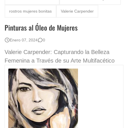
Rostros Bellos, La Perfección del Dibujo A Lápiz, Biryulina Vita
rostros mujeres bonitas
Valerie Carpender
Fotos Artísticas de las Actrices de Hollywood Más Bellas del Mundo
Pinturas al Óleo de Mujeres
Que significan los cuadros de negras africanas?
Enero 07, 2024
0
El mundo del arte en pintura surrealista
Valerie Carpender: Capturando la Belleza
Femenina a Través de su Arte Multifacético