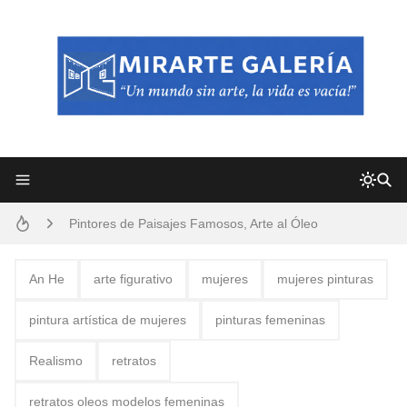
Frutas y Flores Para Colorear Imágenes
Pintores de Paisajes Famosos, Arte al Óleo
Dibujos para Colorear, una Actividad Divertida para Niños y Niñas
Dibujos Fáciles Para Pintar con Acrílico (Minimalismo Artístico)
An He
arte figurativo
mujeres
mujeres pinturas
Convocatoria exposición itinerante "SEMILLAS DE ARMONÍA 2025"
pintura artística de mujeres
pinturas femeninas
San Valentín Dibujos a Lápiz del 14 de Febrero
Realismo
retratos
Rostros Bellos, La Perfección del Dibujo A Lápiz, Biryulina Vita
retratos oleos modelos femeninas