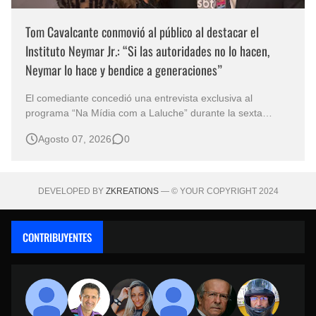
Tom Cavalcante conmovió al público al destacar el
Instituto Neymar Jr.: “Si las autoridades no lo hacen,
Neymar lo hace y bendice a generaciones”
El comediante concedió una entrevista exclusiva al
programa “Na Mídia com a Laluche” durante la sexta
edición de la Subasta del Instituto Neymar Jr., uno de los
Agosto 07, 2026
0
eventos benéficos más importantes de Brasil. En medio del
glamour de la sexta edición de la Subasta del Instituto
Neymar Jr., considerad…
DEVELOPED BY
ZKREATIONS
— © YOUR COPYRIGHT 2024
CONTRIBUYENTES