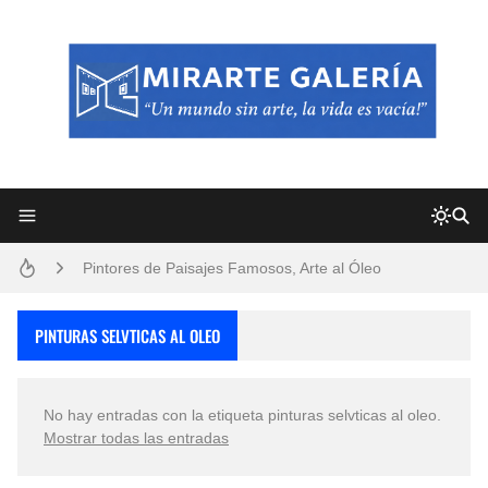
Frutas y Flores Para Colorear Imágenes
Pintores de Paisajes Famosos, Arte al Óleo
Dibujos para Colorear, una Actividad Divertida para Niños y Niñas
PINTURAS SELVTICAS AL OLEO
Dibujos Fáciles Para Pintar con Acrílico (Minimalismo Artístico)
No hay entradas con la etiqueta
pinturas selvticas al oleo
.
Convocatoria exposición itinerante "SEMILLAS DE ARMONÍA 2025"
Mostrar todas las entradas
San Valentín Dibujos a Lápiz del 14 de Febrero