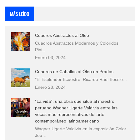
Rostros Bellos, La Perfección del Dibujo A Lápiz, Biryulina Vita
MÁS LEÍDO
Fotos Artísticas de las Actrices de Hollywood Más Bellas del Mundo
Cuadros Abstractos al Óleo
Que significan los cuadros de negras africanas?
Cuadros Abstractos Modernos y Coloridos
Pint…
El mundo del arte en pintura surrealista
Enero 03, 2024
Cuadros de Caballos al Óleo en Prados
"El Esplendor Ecuestre: Ricardo Raúl Bossie…
Enero 28, 2024
“La vida”: una obra que sitúa al maestro
peruano Wagner Ugarte Valdivia entre las
voces más representativas del arte
contemporáneo latinoamericano
Wagner Ugarte Valdivia en la exposición Color
Jou…