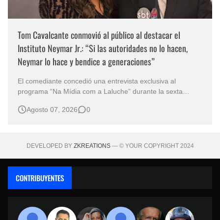
Tom Cavalcante conmovió al público al destacar el
Instituto Neymar Jr.: “Si las autoridades no lo hacen,
Neymar lo hace y bendice a generaciones”
El comediante concedió una entrevista exclusiva al
programa “Na Mídia com a Laluche” durante la sexta
edición de la Subasta del Instituto Neymar Jr., uno de los
Agosto 07, 2026
0
eventos benéficos más importantes de Brasil. En medio del
glamour de la sexta edición de la Subasta del Instituto
Neymar Jr., considerad…
DEVELOPED BY
ZKREATIONS
— © YOUR COPYRIGHT 2024
CONTRIBUYENTES