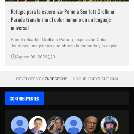
Refugio para la esperanza: Pamela Scarlett Orellana
Parada transforma el dolor humano en un lenguaje
universal
Pamela Scarlett Orellana Parada, exposición Color
Journeys: una pintura que abraza la memoria y la dignidad
La primera mirada basta para comprender que algunas
Agosto 06, 2026
0
obras no necesitan levantar la voz para permanecer en la
memoria. "Refuge in Your Mantle", de la artista Pamela
Scarlett Orella…
DEVELOPED BY
ZKREATIONS
— © YOUR COPYRIGHT 2024
CONTRIBUYENTES