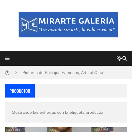
Frutas y Flores Para Colorear Imágenes
Pintores de Paisajes Famosos, Arte al Óleo
Dibujos para Colorear, una Actividad Divertida para Niños y Niñas
PRODUCTOR
Dibujos Fáciles Para Pintar con Acrílico (Minimalismo Artístico)
Mostrando las entradas con la etiqueta
productor
Convocatoria exposición itinerante "SEMILLAS DE ARMONÍA 2025"
San Valentín Dibujos a Lápiz del 14 de Febrero