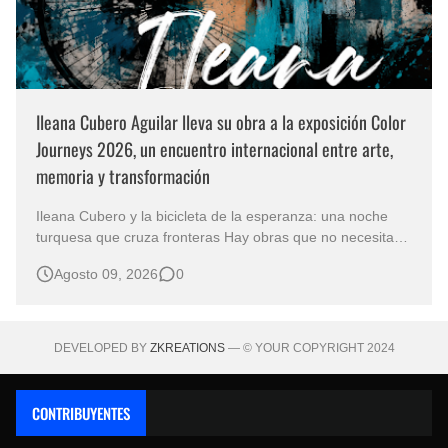
Ileana Cubero Aguilar lleva su obra a la exposición Color
Journeys 2026, un encuentro internacional entre arte,
memoria y transformación
Ileana Cubero y la bicicleta de la esperanza: una noche
turquesa que cruza fronteras Hay obras que no necesitan
representar un lugar específico para hablarnos de un
Agosto 09, 2026
0
mundo reconocible. En Noche turqueza, de la artista
costarricense Ileana Cubero Aguilar, una bicicleta parece
avanzar entre fragment…
DEVELOPED BY
ZKREATIONS
— © YOUR COPYRIGHT 2024
CONTRIBUYENTES