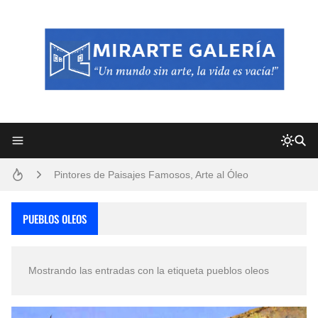
Frutas y Flores Para Colorear Imágenes
Pintores de Paisajes Famosos, Arte al Óleo
Dibujos para Colorear, una Actividad Divertida para Niños y Niñas
PUEBLOS OLEOS
Dibujos Fáciles Para Pintar con Acrílico (Minimalismo Artístico)
Mostrando las entradas con la etiqueta
pueblos oleos
Convocatoria exposición itinerante "SEMILLAS DE ARMONÍA 2025"
San Valentín Dibujos a Lápiz del 14 de Febrero