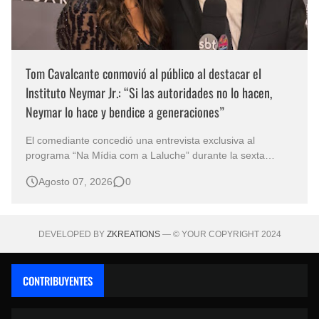
Tom Cavalcante conmovió al público al destacar el
Instituto Neymar Jr.: “Si las autoridades no lo hacen,
Neymar lo hace y bendice a generaciones”
El comediante concedió una entrevista exclusiva al
programa “Na Mídia com a Laluche” durante la sexta
edición de la Subasta del Instituto Neymar Jr., uno de los
Agosto 07, 2026
0
eventos benéficos más importantes de Brasil. En medio del
glamour de la sexta edición de la Subasta del Instituto
Neymar Jr., considerad…
DEVELOPED BY
ZKREATIONS
— © YOUR COPYRIGHT 2024
CONTRIBUYENTES