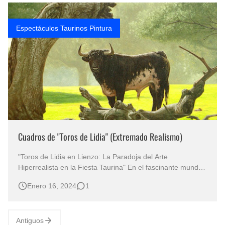
Rostros Bellos, La Perfección del Dibujo A Lápiz, Biryulina Vita
Espectáculos Taurinos Pintura
Fotos Artísticas de las Actrices de Hollywood Más Bellas del Mundo
Que significan los cuadros de negras africanas?
El mundo del arte en pintura surrealista
Cuadros de "Toros de Lidia" (Extremado Realismo)
"Toros de Lidia en Lienzo: La Paradoja del Arte
Hiperrealista en la Fiesta Taurina" En el fascinante mundo
del arte hiperrealista, el pintor colombiano Walter Zuluaga
Enero 16, 2024
1
nos sumerge en una paradoja visual con su serie de
cuadros titulada "La Fiesta Tarina". A través de imágenes
…
Antiguos