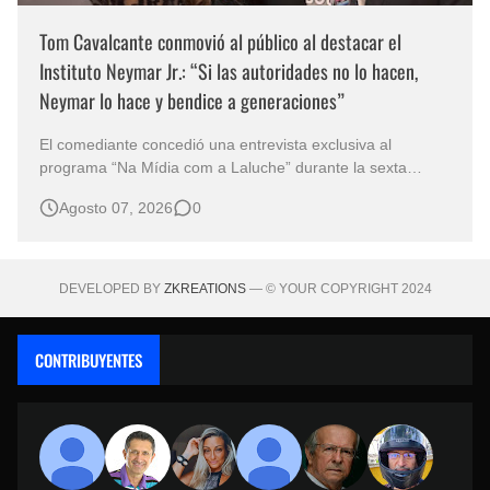
Tom Cavalcante conmovió al público al destacar el
Instituto Neymar Jr.: “Si las autoridades no lo hacen,
Neymar lo hace y bendice a generaciones”
El comediante concedió una entrevista exclusiva al
programa “Na Mídia com a Laluche” durante la sexta
edición de la Subasta del Instituto Neymar Jr., uno de los
Agosto 07, 2026
0
eventos benéficos más importantes de Brasil. En medio del
glamour de la sexta edición de la Subasta del Instituto
Neymar Jr., considerad…
DEVELOPED BY
ZKREATIONS
— © YOUR COPYRIGHT 2024
CONTRIBUYENTES