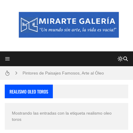
Frutas y Flores Para Colorear Imágenes
Pintores de Paisajes Famosos, Arte al Óleo
Dibujos para Colorear, una Actividad Divertida para Niños y Niñas
REALISMO OLEO TOROS
Dibujos Fáciles Para Pintar con Acrílico (Minimalismo Artístico)
Mostrando las entradas con la etiqueta
realismo oleo
Convocatoria exposición itinerante "SEMILLAS DE ARMONÍA 2025"
toros
San Valentín Dibujos a Lápiz del 14 de Febrero