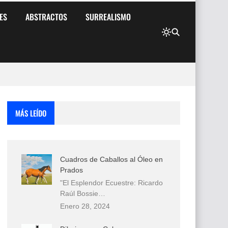
ES
ABSTRACTOS
SURREALISMO
MÁS LEÍDO
Cuadros de Caballos al Óleo en
Prados
"El Esplendor Ecuestre: Ricardo
Raúl Bossie…
Enero 28, 2024