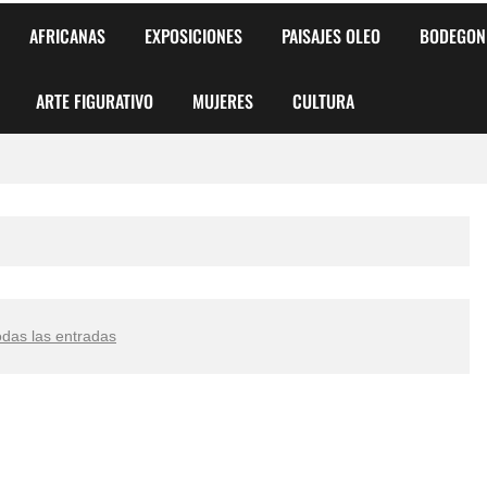
AFRICANAS
EXPOSICIONES
PAISAJES OLEO
BODEGON
ARTE FIGURATIVO
MUJERES
CULTURA
 para Niños y Niñas
alismo Artístico)
AS DE ARMONÍA 2025"
odas las entradas
o
, Biryulina Vita
 Más Bellas del Mundo