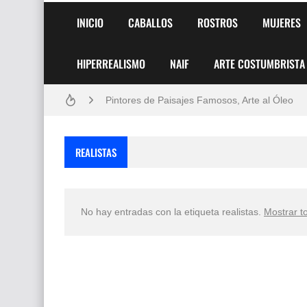
INICIO
CABALLOS
ROSTROS
MUJERES
HIPERREALISMO
NAIF
ARTE COSTUMBRISTA
Frutas y Flores Para Colorear Imágenes
Pintores de Paisajes Famosos, Arte al Óleo
Dibujos para Colorear, una Actividad Divertida
REALISTAS
Dibujos Fáciles Para Pintar con Acrílico (Minim
Convocatoria exposición itinerante "SEMILL
No hay entradas con la etiqueta
realistas
.
Mostrar t
San Valentín Dibujos a Lápiz del 14 de Febrer
Rostros Bellos, La Perfección del Dibujo A Lápiz
Fotos Artísticas de las Actrices de Hollywood