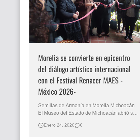
Que significan los cuadros de negras africana
El mundo del arte en pintura surrealista
Morelia se convierte en epicentro
del diálogo artístico internacional
con el Festival Renacer MAES -
México 2026-
Semillas de Armonía en Morelia Michoacán
El Museo del Estado de Michoacán abrió sus
puertas a una celebración artística sin
Enero 24, 2026
0
precedentes con la inauguración de la
exposición “Semillas de Armonía” –