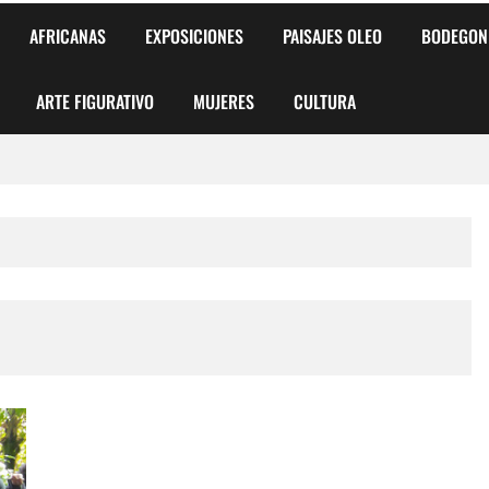
AFRICANAS
EXPOSICIONES
PAISAJES OLEO
BODEGON
ARTE FIGURATIVO
MUJERES
CULTURA
 para Niños y Niñas
alismo Artístico)
AS DE ARMONÍA 2025"
o
, Biryulina Vita
 Más Bellas del Mundo