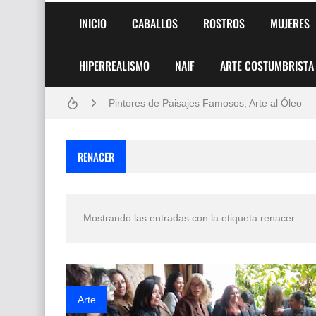
INICIO
CABALLOS
ROSTROS
MUJERES
HIPERREALISMO
NAIF
ARTE COSTUMBRISTA
Frutas y Flores Para Colorear Imágenes
Pintores de Paisajes Famosos, Arte al Óleo
Dibujos para Colorear, una Actividad Divertida
RENACER
Dibujos Fáciles Para Pintar con Acrílico (Minim
Convocatoria exposición itinerante "SEMILL
Mostrando las entradas con la etiqueta
renacer
San Valentín Dibujos a Lápiz del 14 de Febrer
Rostros Bellos, La Perfección del Dibujo A Lápiz
Fotos Artísticas de las Actrices de Hollywood
Arte