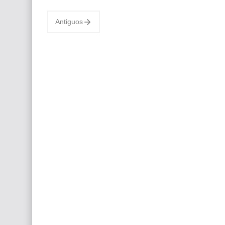
Exposición Itinerante Internacional Festival
de Arte Renacer MAES, presentada
Antiguos
oficialmente el pasado…