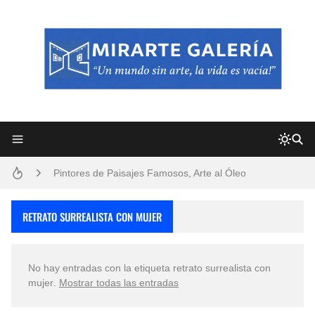
Frutas y Flores Para Colorear Imágenes
Pintores de Paisajes Famosos, Arte al Óleo
Dibujos para Colorear, una Actividad Divertida para Niños y Niñas
RETRATO SURREALISTA CON MUJER
Dibujos Fáciles Para Pintar con Acrílico (Minimalismo Artístico)
No hay entradas con la etiqueta
retrato surrealista con
Convocatoria exposición itinerante "SEMILLAS DE ARMONÍA 2025"
mujer
.
Mostrar todas las entradas
San Valentín Dibujos a Lápiz del 14 de Febrero