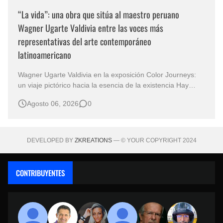
“La vida”: una obra que sitúa al maestro peruano
Wagner Ugarte Valdivia entre las voces más
representativas del arte contemporáneo
latinoamericano
Wagner Ugarte Valdivia en la exposición Color Journeys:
un viaje pictórico hacia la esencia de la existencia Hay
obras que no buscan describir el mundo, sino iluminar
Agosto 06, 2026
0
aquello que permanece oculto en la conciencia humana.
Esa es la primera sensación que despierta "La vida" , una
creación…
DEVELOPED BY
ZKREATIONS
— © YOUR COPYRIGHT 2024
CONTRIBUYENTES