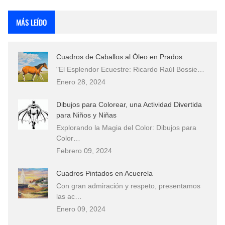
Rostros Bellos, La Perfección del Dibujo A Lápiz, Biryulina Vita
MÁS LEÍDO
Fotos Artísticas de las Actrices de Hollywood Más Bellas del Mundo
Cuadros de Caballos al Óleo en Prados
Que significan los cuadros de negras africanas?
"El Esplendor Ecuestre: Ricardo Raúl Bossie…
Enero 28, 2024
El mundo del arte en pintura surrealista
Dibujos para Colorear, una Actividad Divertida
para Niños y Niñas
Explorando la Magia del Color: Dibujos para
Color…
Febrero 09, 2024
Cuadros Pintados en Acuerela
Con gran admiración y respeto, presentamos
las ac…
Enero 09, 2024