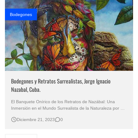
Bodegones
Bodegones y Retratos Surrealistas, Jorge Ignacio
Nazabal, Cuba.
El Banquete Onírico de los Retratos de Nazábal: Una
Inmersión en el Mundo Surrealista de la Naturaleza por el
Pincel de Cuba Pintor Jorge Ignacio Nazabal
Diciembre 21, 2023
0
(Surrealismo Cubano) Pinturas Surrealistas Bodegones
Formando Retratos Femeninos Cuadros de Arte
Surrealista Pintados al Óleo Sobre …