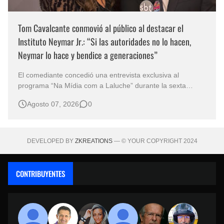
Tom Cavalcante conmovió al público al destacar el
Instituto Neymar Jr.: “Si las autoridades no lo hacen,
Neymar lo hace y bendice a generaciones”
El comediante concedió una entrevista exclusiva al
programa “Na Mídia com a Laluche” durante la sexta
edición de la Subasta del Instituto Neymar Jr., uno de los
Agosto 07, 2026
0
eventos benéficos más importantes de Brasil. En medio del
glamour de la sexta edición de la Subasta del Instituto
Neymar Jr., considerad…
DEVELOPED BY
ZKREATIONS
— © YOUR COPYRIGHT 2024
CONTRIBUYENTES