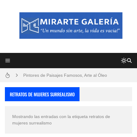
Frutas y Flores Para Colorear Imágenes
Pintores de Paisajes Famosos, Arte al Óleo
Dibujos para Colorear, una Actividad Divertida para Niños y Niñas
RETRATOS DE MUJERES SURREALISMO
Dibujos Fáciles Para Pintar con Acrílico (Minimalismo Artístico)
Mostrando las entradas con la etiqueta
retratos de
Convocatoria exposición itinerante "SEMILLAS DE ARMONÍA 2025"
mujeres surrealismo
San Valentín Dibujos a Lápiz del 14 de Febrero