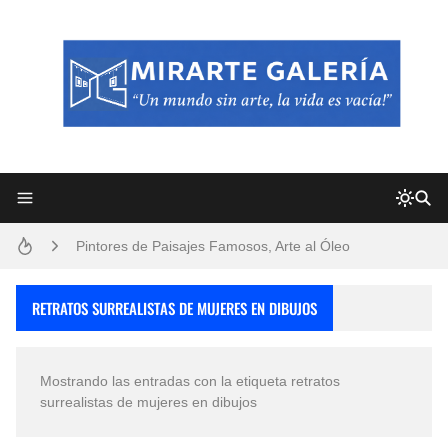
Frutas y Flores Para Colorear Imágenes
Pintores de Paisajes Famosos, Arte al Óleo
Dibujos para Colorear, una Actividad Divertida para Niños y Niñas
RETRATOS SURREALISTAS DE MUJERES EN DIBUJOS
Dibujos Fáciles Para Pintar con Acrílico (Minimalismo Artístico)
Mostrando las entradas con la etiqueta
retratos
Convocatoria exposición itinerante "SEMILLAS DE ARMONÍA 2025"
surrealistas de mujeres en dibujos
San Valentín Dibujos a Lápiz del 14 de Febrero