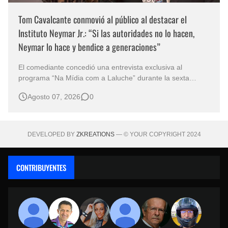
Tom Cavalcante conmovió al público al destacar el
Instituto Neymar Jr.: “Si las autoridades no lo hacen,
Neymar lo hace y bendice a generaciones”
El comediante concedió una entrevista exclusiva al
programa “Na Mídia com a Laluche” durante la sexta
edición de la Subasta del Instituto Neymar Jr., uno de los
Agosto 07, 2026
0
eventos benéficos más importantes de Brasil. En medio del
glamour de la sexta edición de la Subasta del Instituto
Neymar Jr., considerad…
DEVELOPED BY
ZKREATIONS
— © YOUR COPYRIGHT 2024
CONTRIBUYENTES