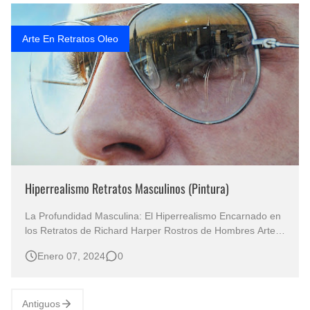
Rostros Bellos, La Perfección del Dibujo A Lápiz, Biryulina Vita
Arte En Retratos Oleo
Fotos Artísticas de las Actrices de Hollywood Más Bellas del Mundo
Que significan los cuadros de negras africanas?
El mundo del arte en pintura surrealista
Hiperrealismo Retratos Masculinos (Pintura)
La Profundidad Masculina: El Hiperrealismo Encarnado en
los Retratos de Richard Harper Rostros de Hombres Arte
Hiperrealista Retratos Pintados al Óleo, Hiperrealismo
Enero 07, 2024
0
Fantastico Obra de Simon Hennessey, Pintor Hiperrealista
Pintura de Rostros Masculinos Cuadros del Hiperrealismo
al Óleo P…
Antiguos