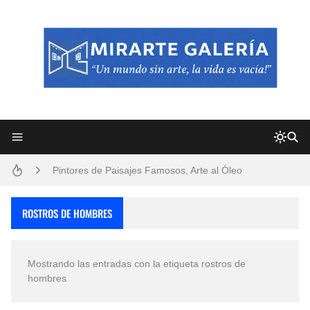
Frutas y Flores Para Colorear Imágenes
Pintores de Paisajes Famosos, Arte al Óleo
Dibujos para Colorear, una Actividad Divertida para Niños y Niñas
ROSTROS DE HOMBRES
Dibujos Fáciles Para Pintar con Acrílico (Minimalismo Artístico)
Mostrando las entradas con la etiqueta
rostros de
Convocatoria exposición itinerante "SEMILLAS DE ARMONÍA 2025"
hombres
San Valentín Dibujos a Lápiz del 14 de Febrero