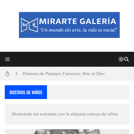
Frutas y Flores Para Colorear Imágenes
Pintores de Paisajes Famosos, Arte al Óleo
Dibujos para Colorear, una Actividad Divertida para Niños y Niñas
ROSTROS DE NIÑOS
Dibujos Fáciles Para Pintar con Acrílico (Minimalismo Artístico)
Mostrando las entradas con la etiqueta
rostros de niños
Convocatoria exposición itinerante "SEMILLAS DE ARMONÍA 2025"
San Valentín Dibujos a Lápiz del 14 de Febrero