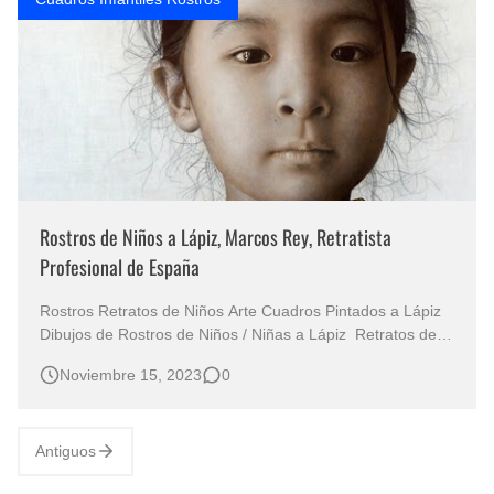
Rostros de Niños a Lápiz, Marcos Rey, Retratista
Profesional de España
Rostros Retratos de Niños Arte Cuadros Pintados a Lápiz
Dibujos de Rostros de Niños / Niñas a Lápiz Retratos de
Niñas Cuadros con Lápiz de Color La pintura de Marcos
Noviembre 15, 2023
0
Rey, un virtuoso retratista español, es un regalo para
nuestros sentidos. Sus retratos infantiles capturan la
ternur…
Antiguos