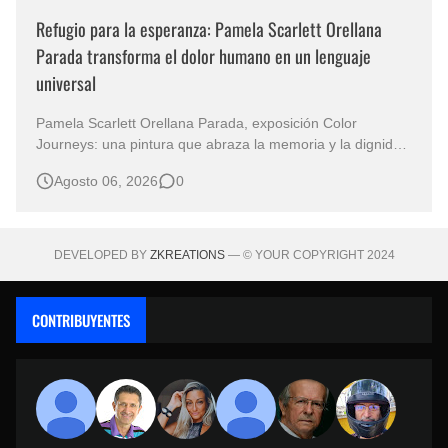
Refugio para la esperanza: Pamela Scarlett Orellana
Parada transforma el dolor humano en un lenguaje
universal
Pamela Scarlett Orellana Parada, exposición Color
Journeys: una pintura que abraza la memoria y la dignidad
La primera mirada basta para comprender que algunas
Agosto 06, 2026
0
obras no necesitan levantar la voz para permanecer en la
memoria. "Refuge in Your Mantle", de la artista Pamela
Scarlett Orella…
DEVELOPED BY
ZKREATIONS
— © YOUR COPYRIGHT 2024
CONTRIBUYENTES