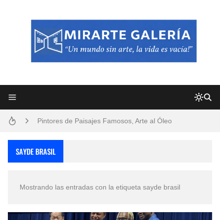
Frutas y Flores Para Colorear Imágenes
Pintores de Paisajes Famosos, Arte al Óleo
Dibujos para Colorear, una Actividad Divertida para Niños y Niñas
SAYDE BRASIL
Dibujos Fáciles Para Pintar con Acrílico (Minimalismo Artístico)
Mostrando las entradas con la etiqueta
sayde brasil
Convocatoria exposición itinerante "SEMILLAS DE ARMONÍA 2025"
San Valentín Dibujos a Lápiz del 14 de Febrero