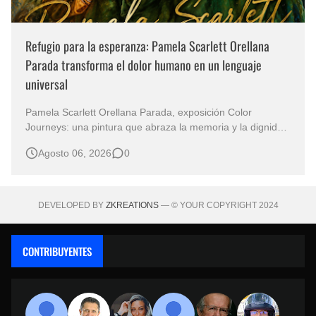
Refugio para la esperanza: Pamela Scarlett Orellana
Parada transforma el dolor humano en un lenguaje
universal
Pamela Scarlett Orellana Parada, exposición Color
Journeys: una pintura que abraza la memoria y la dignidad
La primera mirada basta para comprender que algunas
Agosto 06, 2026
0
obras no necesitan levantar la voz para permanecer en la
memoria. "Refuge in Your Mantle", de la artista Pamela
Scarlett Orella…
DEVELOPED BY
ZKREATIONS
— © YOUR COPYRIGHT 2024
CONTRIBUYENTES