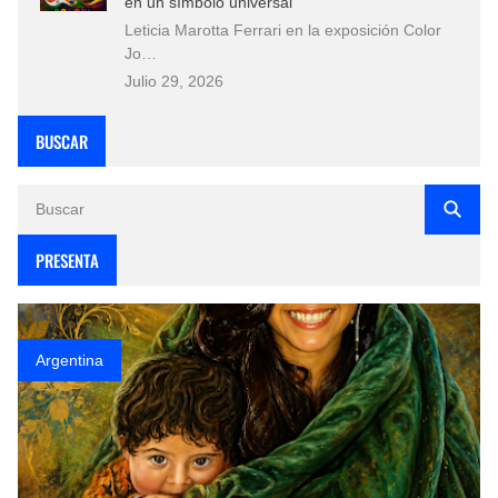
en un símbolo universal
Leticia Marotta Ferrari en la exposición Color
Jo…
Julio 29, 2026
BUSCAR
PRESENTA
Argentina