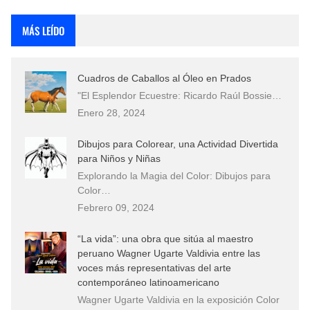
Rostros Bellos, La Perfección del Dibujo A Lápiz, Biryulina Vita
MÁS LEÍDO
Fotos Artísticas de las Actrices de Hollywood Más Bellas del Mundo
Cuadros de Caballos al Óleo en Prados
Que significan los cuadros de negras africanas?
"El Esplendor Ecuestre: Ricardo Raúl Bossie…
Enero 28, 2024
El mundo del arte en pintura surrealista
Dibujos para Colorear, una Actividad Divertida
para Niños y Niñas
Explorando la Magia del Color: Dibujos para
Color…
Febrero 09, 2024
“La vida”: una obra que sitúa al maestro
peruano Wagner Ugarte Valdivia entre las
voces más representativas del arte
contemporáneo latinoamericano
Wagner Ugarte Valdivia en la exposición Color