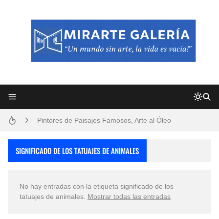
Frutas y Flores Para Colorear Imágenes
Pintores de Paisajes Famosos, Arte al Óleo
Dibujos para Colorear, una Actividad Divertida para Niños y Niñas
SIGNIFICADO DE LOS TATUAJES DE ANIMALES
Dibujos Fáciles Para Pintar con Acrílico (Minimalismo Artístico)
No hay entradas con la etiqueta
significado de los
Convocatoria exposición itinerante "SEMILLAS DE ARMONÍA 2025"
tatuajes de animales
.
Mostrar todas las entradas
San Valentín Dibujos a Lápiz del 14 de Febrero