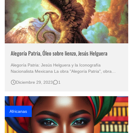
Alegoría Patria, Óleo sobre lienzo, Jesús Helguera
Alegoría Patria: Jesús Helguera y la Iconografía
Nacionalista Mexicana La obra "Alegoría Patria", obra
emblemática del reconocido artista plástico Jesús
Diciembre 29, 2023
1
Helguera, emerge como una poderosa manifestación
visual arraigada en la identidad y simbolismo nacional de
México. Esta composición, …
Africanas