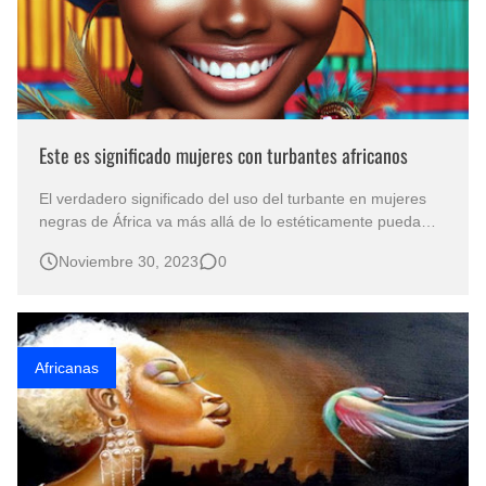
Este es significado mujeres con turbantes africanos
El verdadero significado del uso del turbante en mujeres
negras de África va más allá de lo estéticamente pueda
observarse. El turbante no es solo un accesorio para usar
Noviembre 30, 2023
0
en la cabeza de las mujeres. El uso de turbantes en
mujeres africanas, generalmente de raza negra, tiene una
gran variedad de s…
Africanas