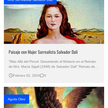
Paisaje con Mujer Surrealista Salvador Dalí
"Más Allá del Pincel: Desvelando el Misterio en el Retrato
de Mrs. María Sigall (1948) de Salvador Dalí" Retrato de
Mrs. María Sigall (1948) de Salvador Dalí Pinturas del
Febrero 02, 2024
0
Artista Salvador Dalí El Surrealismo de Salvador Dalí
Pintura Surrealista Femenina Arte Surrealista Salvador Dalí
…
Aguila Oleo