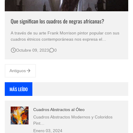
Que significan los cuadros de negras africanas?
A través de su arte Frank Morrison pintor popular con sus
cuadros étnicos contemporáneas nos expresa el
significado los cuadros de negras africanas Los cuadros
Octubre 09, 2023
0
étnicos con chicas morenas son obras de arte que retratan
mujeres de ascendencia africana en diferentes contextos y
representaciones artíst…
Antiguos
MÁS LEÍDO
Cuadros Abstractos al Óleo
Cuadros Abstractos Modernos y Coloridos
Pint…
Enero 03, 2024