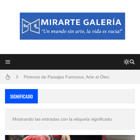
Frutas y Flores Para Colorear Imágenes
Pintores de Paisajes Famosos, Arte al Óleo
Dibujos para Colorear, una Actividad Divertida para Niños y Niñas
SIGNIFICADO
Dibujos Fáciles Para Pintar con Acrílico (Minimalismo Artístico)
Mostrando las entradas con la etiqueta
significado
Convocatoria exposición itinerante "SEMILLAS DE ARMONÍA 2025"
San Valentín Dibujos a Lápiz del 14 de Febrero