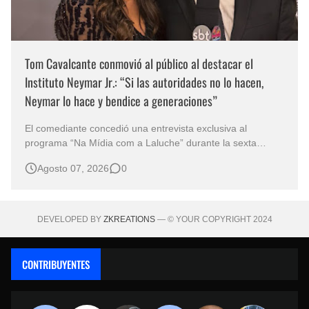
Tom Cavalcante conmovió al público al destacar el
Instituto Neymar Jr.: “Si las autoridades no lo hacen,
Neymar lo hace y bendice a generaciones”
El comediante concedió una entrevista exclusiva al
programa “Na Mídia com a Laluche” durante la sexta
edición de la Subasta del Instituto Neymar Jr., uno de los
Agosto 07, 2026
0
eventos benéficos más importantes de Brasil. En medio del
glamour de la sexta edición de la Subasta del Instituto
Neymar Jr., considerad…
DEVELOPED BY
ZKREATIONS
— © YOUR COPYRIGHT 2024
CONTRIBUYENTES