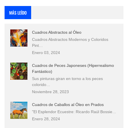
Rostros Bellos, La Perfección del Dibujo A Lápiz, Biryulina Vita
MÁS LEÍDO
Fotos Artísticas de las Actrices de Hollywood Más Bellas del Mundo
Cuadros Abstractos al Óleo
Que significan los cuadros de negras africanas?
Cuadros Abstractos Modernos y Coloridos
Pint…
El mundo del arte en pintura surrealista
Enero 03, 2024
Cuadros de Peces Japoneses (Hiperrealismo
Fantástico)
Sus pinturas giran en torno a los peces
colorido…
Noviembre 28, 2023
Cuadros de Caballos al Óleo en Prados
"El Esplendor Ecuestre: Ricardo Raúl Bossie…
Enero 28, 2024