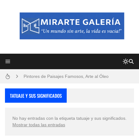
Frutas y Flores Para Colorear Imágenes
Pintores de Paisajes Famosos, Arte al Óleo
Dibujos para Colorear, una Actividad Divertida para Niños y Niñas
TATUAJE Y SUS SIGNIFICADOS
Dibujos Fáciles Para Pintar con Acrílico (Minimalismo Artístico)
No hay entradas con la etiqueta
tatuaje y sus significados
.
Convocatoria exposición itinerante "SEMILLAS DE ARMONÍA 2025"
Mostrar todas las entradas
San Valentín Dibujos a Lápiz del 14 de Febrero