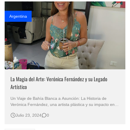
ubica…
Argentina
La Magia del Arte: Verónica Fernández y su Legado
Artístico
Un Viaje de Bahía Blanca a Asunción: La Historia de
Verónica Fernández, una artista plástica y su impacto en la
comunidad artística Verónica Fernández, conocida
Julio 23, 2024
0
artísticamente como Veronika, es una destacada artista
plástica argentina que ha dejado una huella profunda en la
escena artística d…