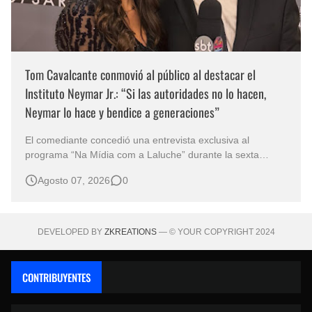
Tom Cavalcante conmovió al público al destacar el
Instituto Neymar Jr.: “Si las autoridades no lo hacen,
Neymar lo hace y bendice a generaciones”
El comediante concedió una entrevista exclusiva al
programa “Na Mídia com a Laluche” durante la sexta
edición de la Subasta del Instituto Neymar Jr., uno de los
Agosto 07, 2026
0
eventos benéficos más importantes de Brasil. En medio del
glamour de la sexta edición de la Subasta del Instituto
Neymar Jr., considerad…
DEVELOPED BY
ZKREATIONS
— © YOUR COPYRIGHT 2024
CONTRIBUYENTES