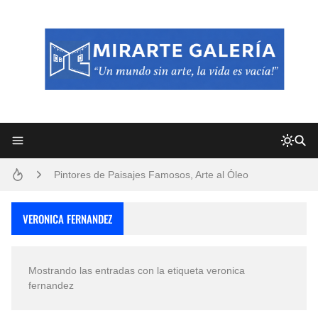
Frutas y Flores Para Colorear Imágenes
Pintores de Paisajes Famosos, Arte al Óleo
Dibujos para Colorear, una Actividad Divertida para Niños y Niñas
VERONICA FERNANDEZ
Dibujos Fáciles Para Pintar con Acrílico (Minimalismo Artístico)
Mostrando las entradas con la etiqueta
veronica
Convocatoria exposición itinerante "SEMILLAS DE ARMONÍA 2025"
fernandez
San Valentín Dibujos a Lápiz del 14 de Febrero