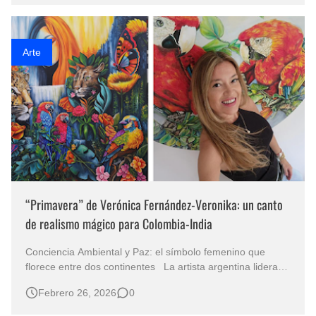
durante unos segundos y otras que permanecen en la
memoria mucho después de …
Arte
“Primavera” de Verónica Fernández-Veronika: un canto
de realismo mágico para Colombia-India
Conciencia Ambiental y Paz: el símbolo femenino que
florece entre dos continentes La artista argentina lidera
con su obra una narrativa visual de armonía y resiliencia
Febrero 26, 2026
0
en la exposición Colombia-Nepal El color estalla como una
declaración ética y poética en “Primavera”, la más reciente