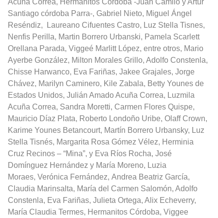
Acuña Correa, Hermanitos Córdoba -Juan Camilo y Artur
Santiago córdoba Parra-, Gabriel Nieto, Miguel Ángel
Reséndiz,
Laureano Cifuentes Castro, Luz Stella Tisnes,
Nenfis Perilla, Martin Borrero Urbanski, Pamela Scarlett
Orellana Parada, Viggeé Marlitt López, entre otros, Mario
Ayerbe González, Milton Morales Grillo, Adolfo Constenla,
Chisse Harwanco, Eva Fariñas, Jakee Grajales, Jorge
Chávez, Marilyn Caminero, Kile Zabala, Betty Younes de
Estados Unidos, Julián Amado Acuña Correa, Luzmila
Acuña Correa, Sandra Moretti, Carmen Flores Quispe,
Mauricio Díaz Plata, Roberto Londoño Uribe, Olaff Crown,
Karime Younes Betancourt, Martín Borrero Urbansky, Luz
Stella Tisnés, Margarita Rosa Gómez Vélez, Herminia
Cruz Recinos – “Mina”, y Eva Ríos Rocha, José
Domínguez Hernández y María Moreno, Luzia
Moraes,
Verónica Fernández,
Andrea Beatriz García,
Claudia Marinsalta, María del Carmen Salomón, Adolfo
Constenla, Eva Fariñas, Julieta Ortega, Alix Echeverry,
María Claudia Termes, Hermanitos Córdoba, Viggee