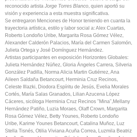
reconocido artista
Jorge Torres Blanco
, quien aportó su
visión y experiencia a esta muestra significativa.
Se entregaron Menciones de Honor teniendo en cuanta la
trayectoria artística, estilo y labor social a: Alex Cuartas,
Roberto Londoño Uribe, Margarita Rosa Gómez Vélez,
Alexander Calderón Palacios, María del Carmen Salomón,
Julieta Ortega y José Domínguez Hernández.
Artistas participantes en exposición Horizontes Globales:
Julieta Hernández Núñez, Gloria Ángeles Carrera, Silveria
González Padilla, Norma Alicia Martin Gutiérrez, Ana
Aileen Saldaña Betancourt, Herminia Cruz Recinos,
Celeste Illazki, Diodora Espíritu de Jesús, Evelia Morales
Cortés, María Salas Granados, Lilian Azucena López
Cáceres, sicóloga Herminia Cruz Recinos "Mina",Mellany
Hernández Patiño, Luzia Moraes, Olaff Crown, Margarita
Rosa Gómez Vélez, Betty Younes, Roberto Londoño
Uribe, Karime Younes Betancourt, Catalina Muñoz, Luz
Stella Tisnés, Otilia Viviana Acuña Correa, Luzmila Beatriz