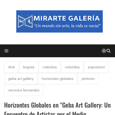
Arte
bogota
colectiva
colombia
exposicion
geba art gallery
horizontes globales
pintores
veronica fernandez
Horizontes Globales en "Geba Art Gallery: Un
Encuentro de Artistas por el Medio