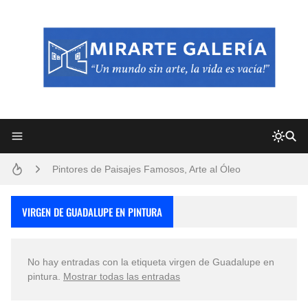
Frutas y Flores Para Colorear Imágenes
Pintores de Paisajes Famosos, Arte al Óleo
Dibujos para Colorear, una Actividad Divertida para Niños y Niñas
VIRGEN DE GUADALUPE EN PINTURA
Dibujos Fáciles Para Pintar con Acrílico (Minimalismo Artístico)
No hay entradas con la etiqueta
virgen de Guadalupe en
Convocatoria exposición itinerante "SEMILLAS DE ARMONÍA 2025"
pintura
.
Mostrar todas las entradas
San Valentín Dibujos a Lápiz del 14 de Febrero