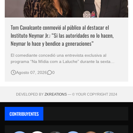
Tom Cavalcante conmovió al público al destacar el
Instituto Neymar Jr.: “Si las autoridades no lo hacen,
Neymar lo hace y bendice a generaciones”
El comediante concedió una entrevista exclusiva al
programa “Na Mídia com a Laluche” durante la sexta
edición de la Subasta del Instituto Neymar Jr., uno de los
Agosto 07, 2026
0
eventos benéficos más importantes de Brasil. En medio del
glamour de la sexta edición de la Subasta del Instituto
Neymar Jr., considerad…
DEVELOPED BY
ZKREATIONS
— © YOUR COPYRIGHT 2024
CONTRIBUYENTES