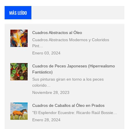
Rostros Bellos, La Perfección del Dibujo A Lápiz, Biryulina Vita
MÁS LEÍDO
Fotos Artísticas de las Actrices de Hollywood Más Bellas del Mundo
Cuadros Abstractos al Óleo
Que significan los cuadros de negras africanas?
Cuadros Abstractos Modernos y Coloridos
Pint…
El mundo del arte en pintura surrealista
Enero 03, 2024
Cuadros de Peces Japoneses (Hiperrealismo
Fantástico)
Sus pinturas giran en torno a los peces
colorido…
Noviembre 28, 2023
Cuadros de Caballos al Óleo en Prados
"El Esplendor Ecuestre: Ricardo Raúl Bossie…
Enero 28, 2024