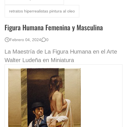
Rostros Bellos, La Perfección del Dibujo A Lápiz, Biryulina Vita
retratos hiperrealistas pintura al oleo
Fotos Artísticas de las Actrices de Hollywood Más Bellas del Mundo
Figura Humana Femenina y Masculina
Que significan los cuadros de negras africanas?
Febrero 04, 2024
0
El mundo del arte en pintura surrealista
La Maestría de La Figura Humana en el Arte
Walter Ludeña en Miniatura