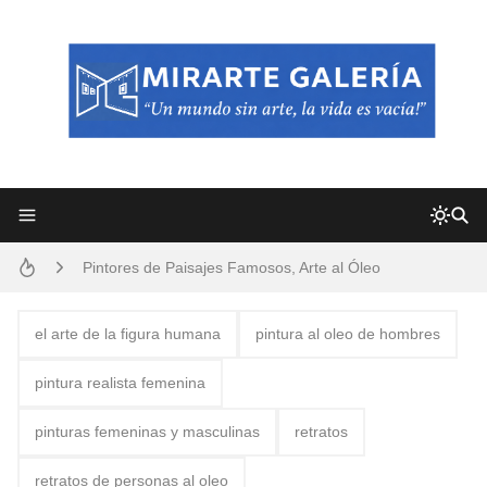
Frutas y Flores Para Colorear Imágenes
Pintores de Paisajes Famosos, Arte al Óleo
Dibujos para Colorear, una Actividad Divertida para Niños y Niñas
el arte de la figura humana
pintura al oleo de hombres
Dibujos Fáciles Para Pintar con Acrílico (Minimalismo Artístico)
pintura realista femenina
Convocatoria exposición itinerante "SEMILLAS DE ARMONÍA 2025"
pinturas femeninas y masculinas
retratos
San Valentín Dibujos a Lápiz del 14 de Febrero
retratos de personas al oleo