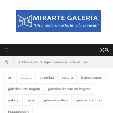
Frutas y Flores Para Colorear Imágenes
Pintores de Paisajes Famosos, Arte al Óleo
Dibujos para Colorear, una Actividad Divertida para Niños y Niñas
art
bogota
colombia
cultura
Exposiciones
Dibujos Fáciles Para Pintar con Acrílico (Minimalismo Artístico)
galerias arte bogota
galerias de arte en bogota
Convocatoria exposición itinerante "SEMILLAS DE ARMONÍA 2025"
gallery
geba
geba art gallery
german barbosa
San Valentín Dibujos a Lápiz del 14 de Febrero
inauguracion