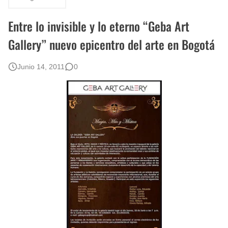
Rostros Bellos, La Perfección del Dibujo A Lápiz, Biryulina Vita
Entre lo invisible y lo eterno “Geba Art
Fotos Artísticas de las Actrices de Hollywood Más Bellas del Mundo
Gallery” nuevo epicentro del arte en Bogotá
Que significan los cuadros de negras africanas?
Junio 14, 2011
0
El mundo del arte en pintura surrealista