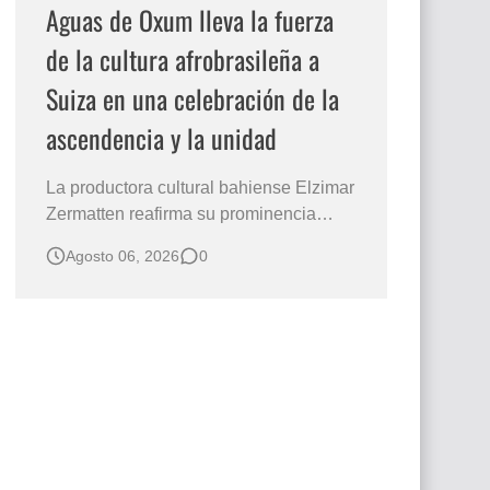
Aguas de Oxum lleva la fuerza
de la cultura afrobrasileña a
Suiza en una celebración de la
ascendencia y la unidad
La productora cultural bahiense Elzimar
Zermatten reafirma su prominencia
internacional con la celebración de
Agosto 06, 2026
0
Aguas de Oxum el 8 de agosto en
Ginebra. Esta celebración une la
cultura, la espiritualidad y la tradición
afrobrasileñas en suelo europeo.
Concebido en colaboración con Ya
Sandra de Oxum,…