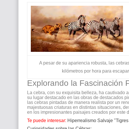
Que significan los cuadros de negras africana
El mundo del arte en pintura surrealista
A pesar de su apariencia robusta, las cebra
kilómetros por hora para escapa
Explorando la Fascinación P
La cebra, con su exquisita belleza, ha cautivado
su lugar destacado en las obras de destacados pi
las cebras pintadas de manera realista por un re
majestuosas criaturas en distintas situaciones, 
en los impresionantes paisajes creados por este de
Te puede interesar:
Hiperrealismo Salvaje "Tigres
Curiosidades sobre las Cébras: