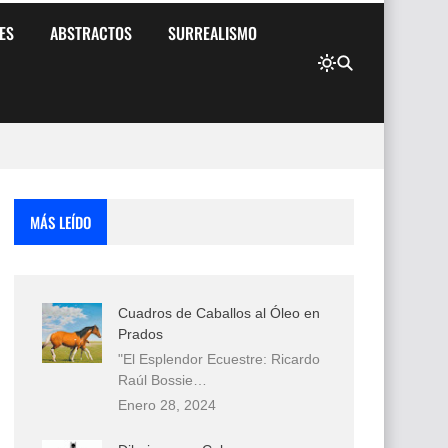
ES
ABSTRACTOS
SURREALISMO
MÁS LEÍDO
Cuadros de Caballos al Óleo en
Prados
"El Esplendor Ecuestre: Ricardo
Raúl Bossie…
Enero 28, 2024