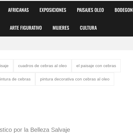
AFRICANAS
EXPOSICIONES
PAISAJES OLEO
BODEGON
ARTE FIGURATIVO
MUJERES
CULTURA
 para Niños y Niñas
isaje
cuadros de cebras al oleo
el paisaje con cebras
alismo Artístico)
intura de cebras
pintura decorativa con cebras al oleo
AS DE ARMONÍA 2025"
o
, Biryulina Vita
 Más Bellas del Mundo
tico por la Belleza Salvaje