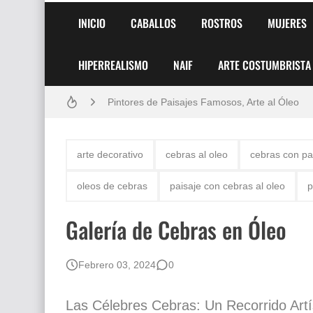
INICIO
CABALLOS
ROSTROS
MUJERES
HIPERREALISMO
NAIF
ARTE COSTUMBRISTA
Frutas y Flores Para Colorear Imágenes
Pintores de Paisajes Famosos, Arte al Óleo
Dibujos para Colorear, una Actividad Divertida
arte decorativo
cebras al oleo
cebras con pa
Dibujos Fáciles Para Pintar con Acrílico (Minim
oleos de cebras
paisaje con cebras al oleo
p
Convocatoria exposición itinerante "SEMILL
Galería de Cebras en Óleo
San Valentín Dibujos a Lápiz del 14 de Febrer
Rostros Bellos, La Perfección del Dibujo A Lápiz
Febrero 03, 2024
0
Fotos Artísticas de las Actrices de Hollywood
Las Célebres Cebras: Un Recorrido Artís